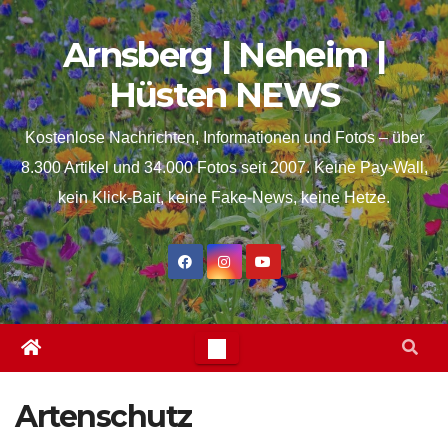
Skip
springen
Arnsberg | Neheim |
to
content
Hüsten NEWS
Kostenlose Nachrichten, Informationen und Fotos – über
8.300 Artikel und 34.000 Fotos seit 2007. Keine Pay-Wall,
kein Klick-Bait, keine Fake-News, keine Hetze.
Artenschutz