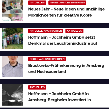
AKTUELLES
NEUES AUS UNTERNEHMEN
Neues Jahr – Neue Ideen und unzählige
Möglichkeiten für kreative Köpfe
AKTUELLE NACHRICHTEN
AKTUELLES
Hoffmann + Jochheim GmbH setzt
Denkmal der Leuchtenindustrie auf
Bergheim
NEUES AUS UNTERNEHMEN
Brustkrebs-Früherkennung in Arnsberg
und Hochsauerland
AKTUELLES
Hoffmann + Jochheim GmbH in
Arnsberg-Bergheim investiert in
hochmoderne 3D Lasertechnik für