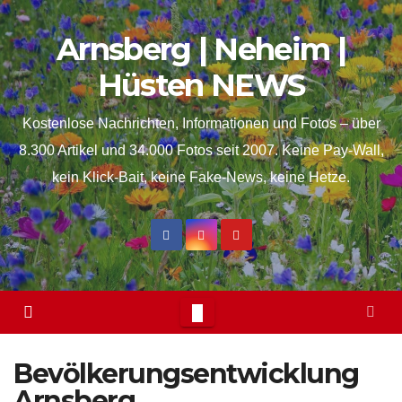
Skip
springen
Arnsberg | Neheim |
to
content
Hüsten NEWS
Kostenlose Nachrichten, Informationen und Fotos – über
8.300 Artikel und 34.000 Fotos seit 2007. Keine Pay-Wall,
kein Klick-Bait, keine Fake-News, keine Hetze.
Bevölkerungsentwicklung
Arnsberg