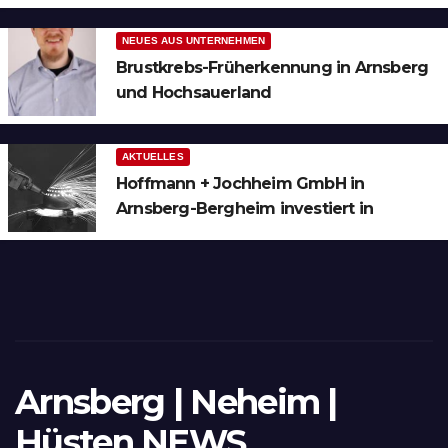
Bergheim
NEUES AUS UNTERNEHMEN
Brustkrebs-Früherkennung in Arnsberg
und Hochsauerland
AKTUELLES
Hoffmann + Jochheim GmbH in
Arnsberg-Bergheim investiert in
hochmoderne 3D Lasertechnik für
Schneid- und Schweissanwendungen
Arnsberg | Neheim |
Hüsten NEWS