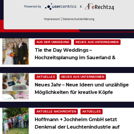
Powered by
&
Impressum
|
Datenschutzerklärung
Neues aus Unternehmen
AUS DER UMGEBUNG
NEUES AUS UNTERNEHMEN
Tie the Day Weddings –
Hochzeitsplanung im Sauerland &
Ruhrgebiet
AKTUELLES
NEUES AUS UNTERNEHMEN
Neues Jahr – Neue Ideen und unzählige
Möglichkeiten für kreative Köpfe
AKTUELLE NACHRICHTEN
AKTUELLES
Hoffmann + Jochheim GmbH setzt
Denkmal der Leuchtenindustrie auf