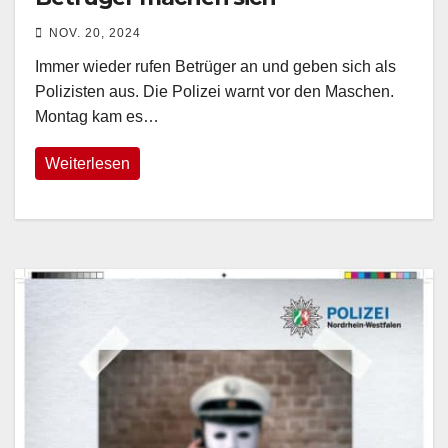
Traueranzeigen zu Nutze, erneuter
NOV. 20, 2024
Hinweis der richtigen Polizei
Immer wieder rufen Betrüger an und geben sich als
Polizisten aus. Die Polizei warnt vor den Maschen.
Montag kam es…
Weiterlesen