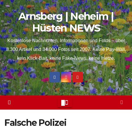
Skip
springen
Arnsberg | Neheim |
to
content
Hüsten NEWS
Kostenlose Nachrichten, Informationen und Fotos – über
8.300 Artikel und 34.000 Fotos seit 2007. Keine Pay-Wall,
kein Klick-Bait, keine Fake-News, keine Hetze.
Falsche Polizei