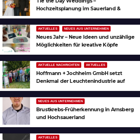
Tie the Day Weddings –
Hochzeitsplanung im Sauerland &
Ruhrgebiet
AKTUELLES
NEUES AUS UNTERNEHMEN
Neues Jahr – Neue Ideen und unzählige
Möglichkeiten für kreative Köpfe
AKTUELLE NACHRICHTEN
AKTUELLES
Hoffmann + Jochheim GmbH setzt
Denkmal der Leuchtenindustrie auf
Bergheim
NEUES AUS UNTERNEHMEN
Brustkrebs-Früherkennung in Arnsberg
und Hochsauerland
AKTUELLES