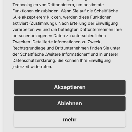
Technologien von Drittanbietern, um bestimmte
Funktionen einzubinden. Wenn Sie auf die Schaltfläche
„Alle akzeptieren“ klicken, werden diese Funktionen
aktiviert (Zustimmung). Nach Erteilung der Einwilligung
verarbeiten wir und die beteiligten Drittunternehmen Ihre
POLIZEIBERICHT
personenbezogenen Daten zu unterschiedlichen
Falsche Polizei scheitert bei
Zwecken. Detaillierte Informationen zu Zweck,
Rechtsgrundlage und Drittunternehmen finden Sie unter
Trickbetrug am Polizeichef des
der Schaltfläche „Weitere Informationen“ und in unserer
Hochsauerlandkreises
Datenschutzerklärung. Sie können Ihre Einwilligung
AUG. 1, 2019
jederzeit widerrufen.
Landrat Dr. Schneider wurde am Mittwochabend
gegen 22.00 Uhr von falschen Polizisten angerufen.
Sie versuchten ihm die "übliche" Geschichte zu…
Akzeptieren
Weiterlesen
Ablehnen
mehr