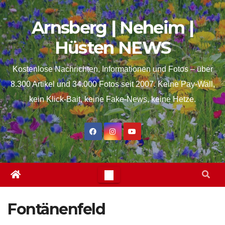
Skip
springen
Arnsberg | Neheim |
to
content
Hüsten NEWS
Kostenlose Nachrichten, Informationen und Fotos – über
8.300 Artikel und 34.000 Fotos seit 2007. Keine Pay-Wall,
kein Klick-Bait, keine Fake-News, keine Hetze.
Fontänenfeld