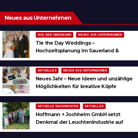
Neues aus Unternehmen
AUS DER UMGEBUNG
NEUES AUS UNTERNEHMEN
Tie the Day Weddings –
Hochzeitsplanung im Sauerland &
Ruhrgebiet
AKTUELLES
NEUES AUS UNTERNEHMEN
Neues Jahr – Neue Ideen und unzählige
Möglichkeiten für kreative Köpfe
AKTUELLE NACHRICHTEN
AKTUELLES
Hoffmann + Jochheim GmbH setzt
Denkmal der Leuchtenindustrie auf
Bergheim