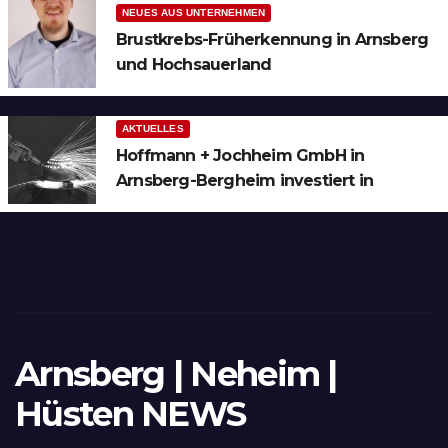
NEUES AUS UNTERNEHMEN
Brustkrebs-Früherkennung in Arnsberg
und Hochsauerland
AKTUELLES
Hoffmann + Jochheim GmbH in
Arnsberg-Bergheim investiert in
hochmoderne 3D Lasertechnik für
Schneid- und Schweissanwendungen
Arnsberg | Neheim |
Hüsten NEWS