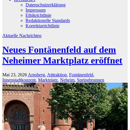
Datenschutzerklärung
Impressum
Ethikrichtlinie
Redaktionelle Standards
Korrekturrichtlinie
Aktuelle Nachrichten
Neues Fontänenfeld auf dem
Neheimer Marktplatz eröffnet
Mai 23, 2026
Arnsberg
,
Atttraktion
,
Fontänenfeld
,
Innenstadtkonzept
,
Marktplatz
,
Neheim
,
Springbrunnen