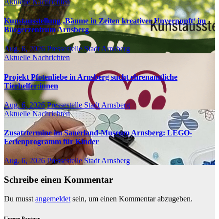
Aktuelle Nachrichten
Kunstausstellung ‚Bäume in Zeiten kreativer Unvernunft‘ im
Bürgerzentrum Arnsberg
Aug. 6, 2026
Pressestelle Stadt Arnsberg
Aktuelle Nachrichten
Projekt Pfotenliebe in Arnsberg sucht ehrenamtliche
Tierhelfer:innen
Aug. 6, 2026
Pressestelle Stadt Arnsberg
Aktuelle Nachrichten
Zusatztermine im Sauerland-Museum Arnsberg: LEGO-
Ferienprogramm für Kinder
Aug. 6, 2026
Pressestelle Stadt Arnsberg
Schreibe einen Kommentar
Du musst
angemeldet
sein, um einen Kommentar abzugeben.
Unsere Partner