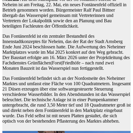
Neheim ist am Freitag, 22. Mai, ein neues Fontänenfeld offiziell in
Betrieb genommen worden. Bürgermeister Ralf Paul Bittner
übergab das Wasserspiel gemeinsam mit Vertreterinnen und
Vertretern der Lokalpolitik sowie den an Planung und Bau
beteiligten Fachleuten der Öffentlichkeit.
Das Fontänenfeld ist ein zentraler Bestandteil des
Innenstadtkonzeptes für Neheim, das der Rat der Stadt Arnsberg
Ende Juni 2024 beschlossen hatte. Die Aufwertung des Neheimer
Marktplatzes wurde im Mai 2025 konkret auf den Weg gebracht.
Der Baustart erfolgte am 16. März 2026 unter der Projektleitung des
Fachdienstes Grünflächen|Forst|Friedhöfe – nach rund zwei
Monaten Bauzeit ist das Wasserspiel nun fertiggestellt.
Das Fontänenfeld befindet sich an der Nordostseite des Neheimer
Marktes und umfasst eine Fläche von 100 Quadratmetern. Insgesamt
21 Düsen erzeugen über eine softwaregesteuerte Steuerung
verschiedene Wasserbilder. In den Abendstunden ist das Wasserspiel
beleuchtet. Die technische Anlage ist in einer Pumpenkammer
untergebracht, die rund 3,50 Meter tief und 18 Quadratmeter groß ist
und direkt neben dem Fontänenfeld in den Marktplatz eingebaut
wurde. Das Feld selbst ist mit neuen Platten gestaltet, die sich
optisch von der bestehenden Pflasterung des Marktes abheben.