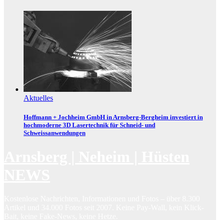
Aktuelles
Hoffmann + Jochheim GmbH in Arnsberg-Bergheim investiert in
hochmoderne 3D Lasertechnik für Schneid- und
Schweissanwendungen
Arnsberg | Neheim | Hüsten
NEWS
Kostenlose Nachrichten, Informationen und Fotos – über 8.300
Artikel und 34.000 Fotos seit 2007. Keine Pay-Wall, kein Klick-
Bait, keine Fake-News, keine Hetze.