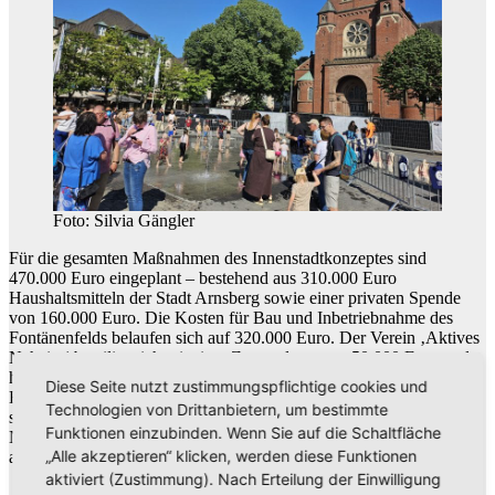
Foto: Silvia Gängler
Für die gesamten Maßnahmen des Innenstadtkonzeptes sind
470.000 Euro eingeplant – bestehend aus 310.000 Euro
Haushaltsmitteln der Stadt Arnsberg sowie einer privaten Spende
von 160.000 Euro. Die Kosten für Bau und Inbetriebnahme des
Fontänenfelds belaufen sich auf 320.000 Euro. Der Verein ‚Aktives
Neheim‘ beteiligt sich mit einer Zuwendung von 50.000 Euro und
hat zugesagt, sich in den ersten fünf Jahren auch an den laufenden
Diese Seite nutzt zustimmungspflichtige cookies und
Betriebskosten zu beteiligen. Die Stadt Arnsberg dankte dem Verein
Technologien von Drittanbietern, um bestimmte
sowie den Marktbeschickerinnen und Marktbeschickern des
Funktionen einzubinden. Wenn Sie auf die Schaltfläche
Neheimer Wochenmarkts, die den Betrieb während der Bauarbeiten
„Alle akzeptieren“ klicken, werden diese Funktionen
aufrechterhalten haben.
aktiviert (Zustimmung). Nach Erteilung der Einwilligung