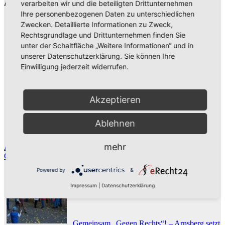
Ähnliche Inhalte:
verarbeiten wir und die beteiligten Drittunternehmen
Ihre personenbezogenen Daten zu unterschiedlichen
Zwecken. Detaillierte Informationen zu Zweck,
Rechtsgrundlage und Drittunternehmen finden Sie
unter der Schaltfläche „Weitere Informationen“ und in
unserer Datenschutzerklärung. Sie können Ihre
Einwilligung jederzeit widerrufen.
Betrug durch falschen Polizeianruf in
Akzeptieren
Ablehnen
mehr
Arnsberg
Rendezvous mit Arnsberg:
Öffentliche und individuell buchbare Stadtführungen 2020
Powered by
&
Impressum
|
Datenschutzerklärung
Gemeinsam „Gegen Rechts“! – Arnsberg setzt