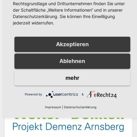
Ideen für ein besseres Miteinander" – unter diesem
Rechtsgrundlage und Drittunternehmen finden Sie unter
der Schaltfläche „Weitere Informationen“ und in unserer
Motto…
Datenschutzerklärung. Sie können Ihre Einwilligung
jederzeit widerrufen.
Weiterlesen
Akzeptieren
Ablehnen
mehr
Powered by
&
Impressum
|
Datenschutzerklärung