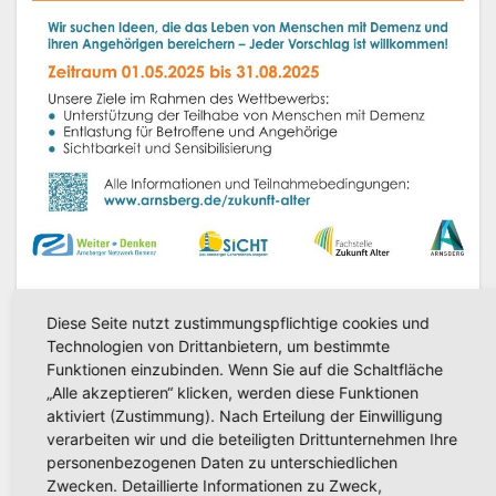
AKTUELLE NACHRICHTEN
Diese Seite nutzt zustimmungspflichtige cookies und
Arnsberger Netzwerk Demenz
Technologien von Drittanbietern, um bestimmte
Funktionen einzubinden. Wenn Sie auf die Schaltfläche
lobt Ideenwettbewerb aus
„Alle akzeptieren“ klicken, werden diese Funktionen
aktiviert (Zustimmung). Nach Erteilung der Einwilligung
MAI 18, 2025
verarbeiten wir und die beteiligten Drittunternehmen Ihre
Plakat Wettbewerb Demenz (Copyright: Stadt
personenbezogenen Daten zu unterschiedlichen
Arnsberg) Arnsberg. "Gemeinsam für Demenz –
Zwecken. Detaillierte Informationen zu Zweck,