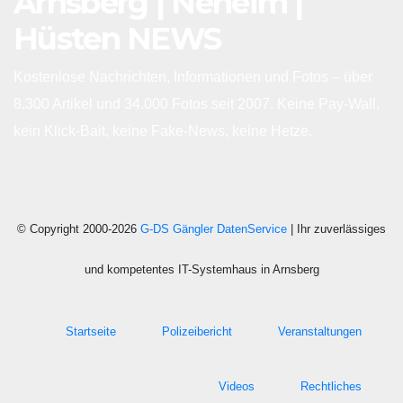
Arnsberg | Neheim |
Hüsten NEWS
Kostenlose Nachrichten, Informationen und Fotos – über
8.300 Artikel und 34.000 Fotos seit 2007. Keine Pay-Wall,
kein Klick-Bait, keine Fake-News, keine Hetze.
© Copyright 2000-2026
G-DS Gängler DatenService
| Ihr zuverlässiges
und kompetentes IT-Systemhaus in Arnsberg
Startseite
Polizeibericht
Veranstaltungen
Videos
Rechtliches