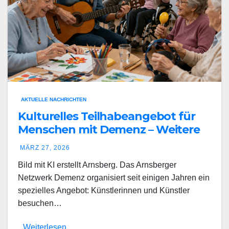
AKTUELLE NACHRICHTEN
Kulturelles Teilhabeangebot für
Menschen mit Demenz – Weitere
engagierte Ehrenamtliche
MÄRZ 27, 2026
gesucht
Bild mit KI erstellt Arnsberg. Das Arnsberger
Netzwerk Demenz organisiert seit einigen Jahren ein
spezielles Angebot: Künstlerinnen und Künstler
besuchen…
Weiterlesen