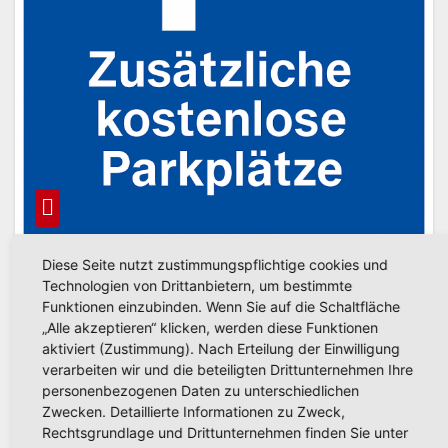
Diese Seite nutzt zustimmungspflichtige cookies und
Technologien von Drittanbietern, um bestimmte
AKTUELLE NACHRICHTEN
Funktionen einzubinden. Wenn Sie auf die Schaltfläche
Deutschland Tour: Zusätzliches
„Alle akzeptieren“ klicken, werden diese Funktionen
Parken auf Schulhöfen möglich
aktiviert (Zustimmung). Nach Erteilung der Einwilligung
verarbeiten wir und die beteiligten Drittunternehmen Ihre
AUG. 21, 2025
personenbezogenen Daten zu unterschiedlichen
Zwecken. Detaillierte Informationen zu Zweck,
Arnsberg. Im Rahmen der Lidl Deutschland Tour
Rechtsgrundlage und Drittunternehmen finden Sie unter
erhalten Anwohnende, die durch absolute