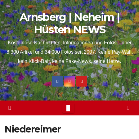
Skip
springen
Arnsberg | Neheim |
to
content
Hüsten NEWS
Kostenlose Nachrichten, Informationen und Fotos – über
8.300 Artikel und 34.000 Fotos seit 2007. Keine Pay-Wall,
kein Klick-Bait, keine Fake-News, keine Hetze.
Niedereimer