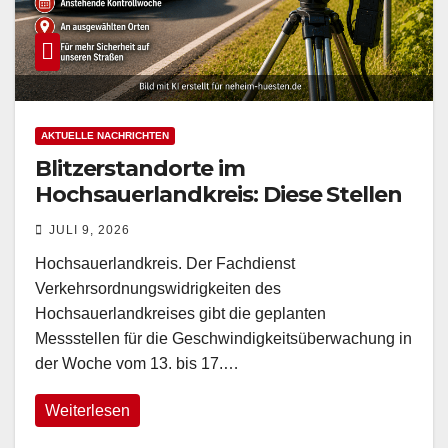
AKTUELLE NACHRICHTEN
Blitzerstandorte im
Hochsauerlandkreis: Diese Stellen
werden vom 13. bis 17. Juli
JULI 9, 2026
überwacht
Hochsauerlandkreis. Der Fachdienst
Verkehrsordnungswidrigkeiten des
Hochsauerlandkreises gibt die geplanten
Messstellen für die Geschwindigkeitsüberwachung in
der Woche vom 13. bis 17.…
Weiterlesen