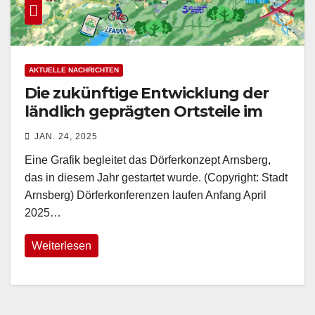
AKTUELLE NACHRICHTEN
Die zukünftige Entwicklung der
ländlich geprägten Ortsteile im
Blick – DÖRFERKONZEPT
JAN. 24, 2025
ARNSBERG gestartet
Eine Grafik begleitet das Dörferkonzept Arnsberg,
das in diesem Jahr gestartet wurde. (Copyright: Stadt
Arnsberg) Dörferkonferenzen laufen Anfang April
2025…
Weiterlesen