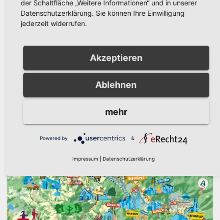
der Schaltfläche „Weitere Informationen“ und in unserer
Halteverbote betroffen sind, die Möglichkeit, auf
Datenschutzerklärung. Sie können Ihre Einwilligung
umliegenden Schulhöfen…
jederzeit widerrufen.
Weiterlesen
Akzeptieren
Ablehnen
mehr
Powered by
&
Impressum
|
Datenschutzerklärung