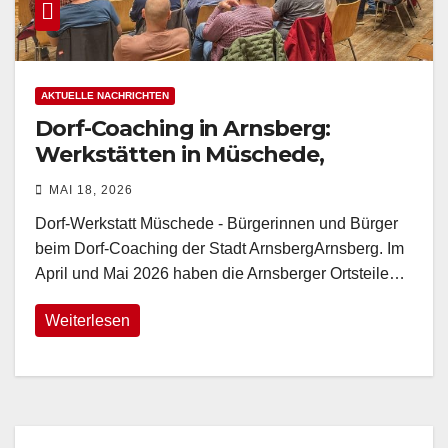
AKTUELLE NACHRICHTEN
Dorf-Coaching in Arnsberg:
Werkstätten in Müschede,
Niedereimer und Wennigloh
MAI 18, 2026
erfolgreich abgeschlossen
Dorf-Werkstatt Müschede - Bürgerinnen und Bürger
beim Dorf-Coaching der Stadt ArnsbergArnsberg. Im
April und Mai 2026 haben die Arnsberger Ortsteile…
Weiterlesen