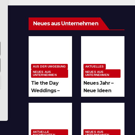
Neues aus Unternehmen
AUS DER UMGEBUNG
AKTUELLES
NEUES AUS
NEUES AUS
UNTERNEHMEN
UNTERNEHMEN
Tie the Day
Neues Jahr –
Weddings –
Neue Ideen
Hochzeitsplan
und unzählige
ung im
Möglichkeiten
Sauerland &
für kreative
Ruhrgebiet
Köpfe
AKTUELLE
NEUES AUS
NACHRICHTEN
UNTERNEHMEN