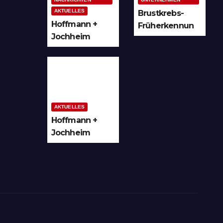
AKTUELLES
Brustkrebs-
Hoffmann +
Früherkennun
Jochheim
g in Arnsberg
GmbH setzt
und
Denkmal der
Hochsauerland
Leuchtenindus
trie auf
Bergheim
AKTUELLES
Hoffmann +
Jochheim
GmbH in
Arnsberg-
Bergheim
investiert in
hochmoderne
3D
Lasertechnik