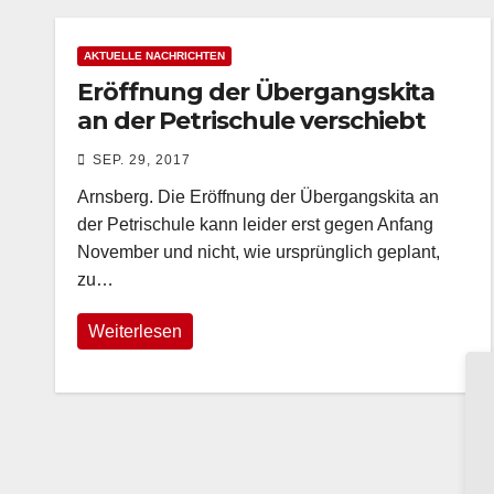
AKTUELLE NACHRICHTEN
Eröffnung der Übergangskita
an der Petrischule verschiebt
sich – Fundament muss
SEP. 29, 2017
eingebracht werden
Arnsberg. Die Eröffnung der Übergangskita an
der Petrischule kann leider erst gegen Anfang
November und nicht, wie ursprünglich geplant,
zu…
Weiterlesen