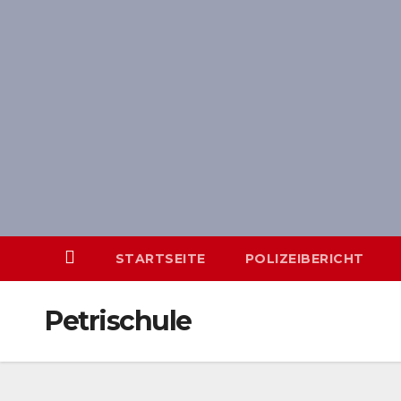
Skip
springen
to
content
STARTSEITE
POLIZEIBERICHT
Petrischule