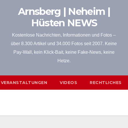
Arnsberg | Neheim |
Hüsten NEWS
Kostenlose Nachrichten, Informationen und Fotos –
über 8.300 Artikel und 34.000 Fotos seit 2007. Keine
Pay-Wall, kein Klick-Bait, keine Fake-News, keine
Hetze.
VERANSTALTUNGEN
VIDEOS
RECHTLICHES