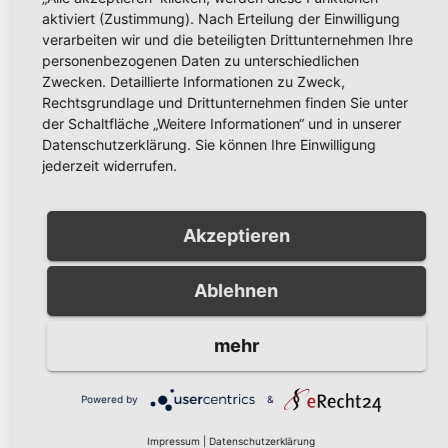
aktiviert (Zustimmung). Nach Erteilung der Einwilligung
AKTUELLES
verarbeiten wir und die beteiligten Drittunternehmen Ihre
Hüstener Kirmes mit Naddel,
personenbezogenen Daten zu unterschiedlichen
Mickey Krause und Markus Becker
Zwecken. Detaillierte Informationen zu Zweck,
Rechtsgrundlage und Drittunternehmen finden Sie unter
SEP. 5, 2009
der Schaltfläche „Weitere Informationen“ und in unserer
Datenschutzerklärung. Sie können Ihre Einwilligung
Freitag, den 11.09.09 bis Dienstag, den 15.09.09
jederzeit widerrufen.
findet auf der Riggenweide in Hüsten ("Kirmesplatz")
wieder die Hüstener Kirmes statt. Wie…
Akzeptieren
Weiterlesen
Ablehnen
mehr
Powered by
&
Impressum
|
Datenschutzerklärung