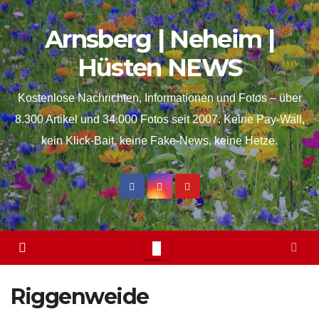
Skip
springen
Arnsberg | Neheim |
to
content
Hüsten NEWS
Kostenlose Nachrichten, Informationen und Fotos – über
8.300 Artikel und 34.000 Fotos seit 2007. Keine Pay-Wall,
kein Klick-Bait, keine Fake-News, keine Hetze.
Riggenweide