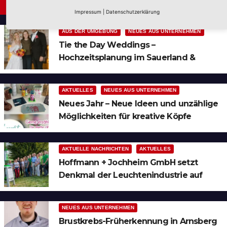
Neues aus Unternehmen
Impressum
|
Datenschutzerklärung
AUS DER UMGEBUNG
NEUES AUS UNTERNEHMEN
Tie the Day Weddings –
Hochzeitsplanung im Sauerland &
Ruhrgebiet
AKTUELLES
NEUES AUS UNTERNEHMEN
Neues Jahr – Neue Ideen und unzählige
Möglichkeiten für kreative Köpfe
AKTUELLE NACHRICHTEN
AKTUELLES
Hoffmann + Jochheim GmbH setzt
Denkmal der Leuchtenindustrie auf
Bergheim
NEUES AUS UNTERNEHMEN
Brustkrebs-Früherkennung in Arnsberg