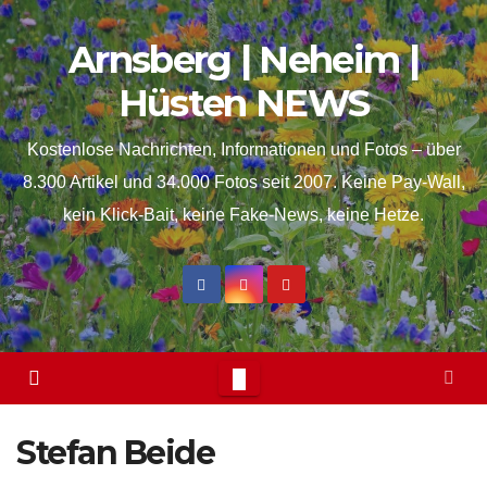
Skip
springen
Arnsberg | Neheim |
to
content
Hüsten NEWS
Kostenlose Nachrichten, Informationen und Fotos – über
8.300 Artikel und 34.000 Fotos seit 2007. Keine Pay-Wall,
kein Klick-Bait, keine Fake-News, keine Hetze.
Stefan Beide