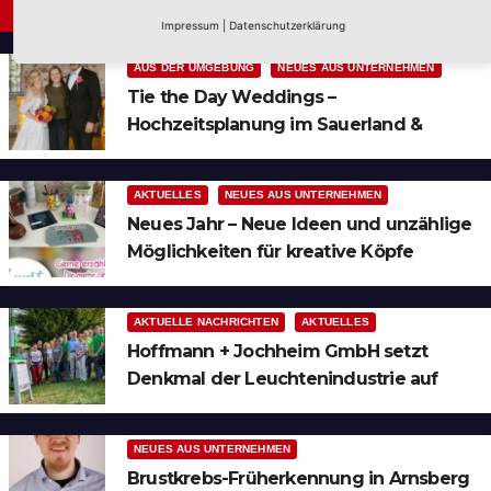
Neues aus Unternehmen
Impressum
|
Datenschutzerklärung
AUS DER UMGEBUNG
NEUES AUS UNTERNEHMEN
Tie the Day Weddings –
Hochzeitsplanung im Sauerland &
Ruhrgebiet
AKTUELLES
NEUES AUS UNTERNEHMEN
Neues Jahr – Neue Ideen und unzählige
Möglichkeiten für kreative Köpfe
AKTUELLE NACHRICHTEN
AKTUELLES
Hoffmann + Jochheim GmbH setzt
Denkmal der Leuchtenindustrie auf
Bergheim
NEUES AUS UNTERNEHMEN
Brustkrebs-Früherkennung in Arnsberg