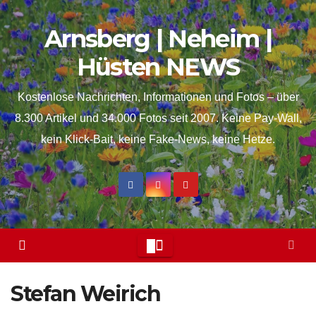
Skip
springen
Arnsberg | Neheim |
to
content
Hüsten NEWS
Kostenlose Nachrichten, Informationen und Fotos – über
8.300 Artikel und 34.000 Fotos seit 2007. Keine Pay-Wall,
kein Klick-Bait, keine Fake-News, keine Hetze.
Stefan Weirich