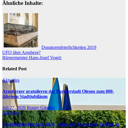
Ähnliche Inhalte:
Donatorenfeierlichkeiten 2019
Beitragsnavigation
UFO über Arnsberg?
Bürgermeister Hans-Josef Vogel:
Related Post
Aktuelles
Arnsberger gratulieren der Partnerstadt Olesno zum 800-
jährigen Stadtjubiläum
Juli 27, 2026
Ronny Gängler
Aktuelles
Schützenfest Bachum 2026: Fotos und Video vom Festzug in