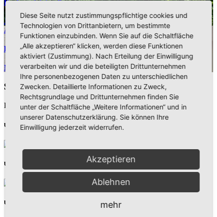
Bachum jetzt online
Diese Seite nutzt zustimmungspflichtige cookies und
Juli 20, 2026
Ronny Gängler
Technologien von Drittanbietern, um bestimmte
Aktuelles
Funktionen einzubinden. Wenn Sie auf die Schaltfläche
„Alle akzeptieren“ klicken, werden diese Funktionen
Landesweiter Warntag am Donnerstag, 12. März 2026
aktiviert (Zustimmung). Nach Erteilung der Einwilligung
verarbeiten wir und die beteiligten Drittunternehmen
März 6, 2026
Pressestelle Stadt Arnsberg
Ihre personenbezogenen Daten zu unterschiedlichen
Schreibe einen Kommentar
Zwecken. Detaillierte Informationen zu Zweck,
Rechtsgrundlage und Drittunternehmen finden Sie
Du musst
angemeldet
sein, um einen Kommentar abzugeben.
unter der Schaltfläche „Weitere Informationen“ und in
unserer Datenschutzerklärung. Sie können Ihre
Unsere Partner
Einwilligung jederzeit widerrufen.
Akzeptieren
Unsere Partner
Ablehnen
mehr
Unsere Partner