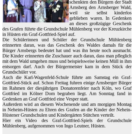
schenkten den Bürgern der Stadt
Arnsberg den Arnsberger Wald,
weil sie selbst kinderlos
geblieben waren. In Gedenken
an dieses großzügige Geschenk
des Grafen führte die Grundschule Mühlenberg vor der Kreuzkirche
in Hüsten ein Graf-Gottfried-Spiel auf.
Die Schülerinnen und Schüler der Grundschule Mühlenberg
erinnerten daran, was das Geschenk des Waldes damals für die
Bürger Arnsbergs bedeutet hat und was ihn heute noch ausmacht.
Die Kinder erinnerten die Zuschauer auch daran, dass man pfleglich
mit dem Wald umgehen muss und beispielsweise keinen Müll in ihm
entsorgen darf. Auch der Bürgermeister kam in dem Stück der
Grundschüler vor.
Auch die Karl-Wagenfeld-Schule führte am Samstag ein Graf-
Gottfried-Stück auf. Schon Freitag fuhren einige Arnsberger Bürger
im Rahmen der diesjährigen Donatorenfeier nach Köln, wo Graf
Gottfried im Kölner Dom begraben liegt. Am Sonntag fand in
Gedenken an Graf Gottfried eine Vesper statt.
Außerdem wird an diesem Wochenende und am morgigen Montag
in Neheim-Hüsten zu Ehren des Grafen an die Kinder der Nehein-
Hüstener Grundschulen und Kindergärten Stütchen verteilt.
Hier ein Video des Graf-Gottfried-Spiels der Grundschule
Mühlenberg, aufgenommen von Ingo Leutner, Hüsten.