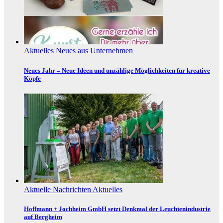
Aktuelles
Neues aus Unternehmen
Neues Jahr – Neue Ideen und unzählige Möglichkeiten für kreative
Köpfe
Aktuelle Nachrichten
Aktuelles
Hoffmann + Jochheim GmbH setzt Denkmal der Leuchtenindustrie
auf Bergheim