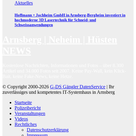
Aktuelles
Hoffmann + Jochheim GmbH in Arnsberg-Bergheim investiert in
hochmoderne 3D Lasertechnik für Schneid- und
Schweissanwendungen
Arnsberg | Neheim | Hüsten
NEWS
Kostenlose Nachrichten, Informationen und Fotos – über 8.300
Artikel und 34.000 Fotos seit 2007. Keine Pay-Wall, kein Klick-
Bait, keine Fake-News, keine Hetze.
© Copyright 2000-2026
G-DS Gängler DatenService
| Ihr
zuverlässiges und kompetentes IT-Systemhaus in Arnsberg
Startseite
Polizeibericht
Veranstaltungen
Videos
Rechtliches
Datenschutzerklärung
Impressum