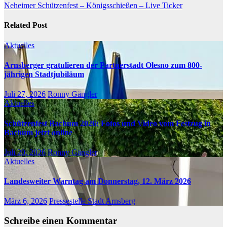
Neheimer Schützenfest – Königsschießen – Live Ticker
Related Post
Aktuelles
Arnsberger gratulieren der Partnerstadt Olesno zum 800-
jährigen Stadtjubiläum
Juli 27, 2026
Ronny Gängler
Aktuelles
Schützenfest Bachum 2026: Fotos und Video vom Festzug in
Bachum jetzt online
Juli 20, 2026
Ronny Gängler
Aktuelles
Landesweiter Warntag am Donnerstag, 12. März 2026
März 6, 2026
Pressestelle Stadt Arnsberg
Schreibe einen Kommentar