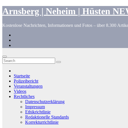
Zum
Inhalt
Skip
Arnsberg | Neheim | Hüsten N
springen
to
content
Kostenlose Nachrichten, Informationen und Fotos – über 8.300 Artike
Startseite
Polizeibericht
Veranstaltungen
Videos
Rechtliches
Datenschutzerklärung
Impressum
Ethikrichtlinie
Redaktionelle Standards
Korrekturrichtlinie