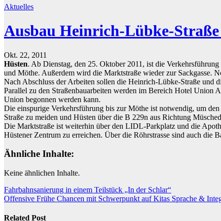
Aktuelles
Ausbau Heinrich-Lübke-Straße 
Okt. 22, 2011
Hüsten
. Ab Dienstag, den 25. Oktober 2011, ist die Verkehrsführun
und Möthe. Außerdem wird die Marktstraße wieder zur Sackgasse. Notw
Nach Abschluss der Arbeiten sollen die Heinrich-Lübke-Straße und d
Parallel zu den Straßenbauarbeiten werden im Bereich Hotel Union Ar
Union begonnen werden kann.
Die einspurige Verkehrsführung bis zur Möthe ist notwendig, um de
Straße zu meiden und Hüsten über die B 229n aus Richtung Müschede
Die Marktstraße ist weiterhin über den LIDL-Parkplatz und die Apot
Hüstener Zentrum zu erreichen. Über die Röhrstrasse sind auch die 
Ähnliche Inhalte:
Keine ähnlichen Inhalte.
Beitragsnavigation
Fahrbahnsanierung in einem Teilstück „In der Schlar“
Offensive Frühe Chancen mit Schwerpunkt auf Kitas Sprache & Integr
Related Post