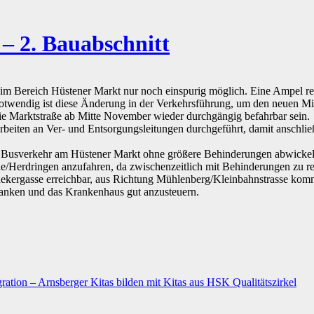
– 2. Bauabschnitt
g im Bereich Hüstener Markt nur noch einspurig möglich. Eine Ampel r
endig ist diese Änderung in der Verkehrsführung, um den neuen Minikr
ie Marktstraße ab Mitte November wieder durchgängig befahrbar sein.
beiten an Ver- und Entsorgungsleitungen durchgeführt, damit anschlie
n Busverkehr am Hüstener Markt ohne größere Behinderungen abwickel
/Herdringen anzufahren, da zwischenzeitlich mit Behinderungen zu re
hekergasse erreichbar, aus Richtung Mühlenberg/Kleinbahnstrasse komm
Banken und das Krankenhaus gut anzusteuern.
ation – Arnsberger Kitas bilden mit Kitas aus HSK Qualitätszirkel