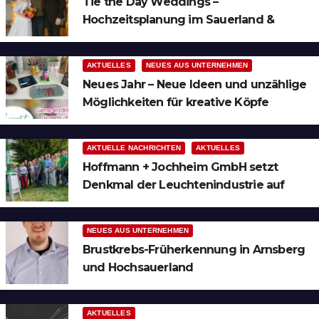
Tie the Day Weddings –
Hochzeitsplanung im Sauerland &
Ruhrgebiet
AKTUELLES
NEUES AUS UNTERNEHMEN
Neues Jahr – Neue Ideen und unzählige
Möglichkeiten für kreative Köpfe
AKTUELLE NACHRICHTEN
AKTUELLES
Hoffmann + Jochheim GmbH setzt
Denkmal der Leuchtenindustrie auf
Bergheim
NEUES AUS UNTERNEHMEN
Brustkrebs-Früherkennung in Arnsberg
und Hochsauerland
AKTUELLES