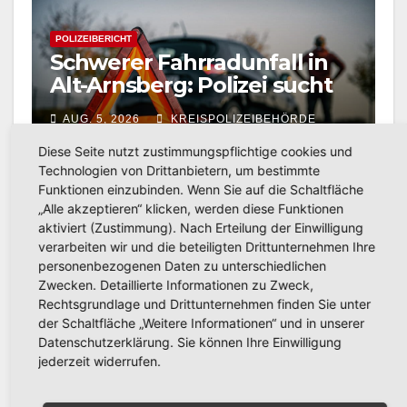
POLIZEIBERICHT
Schwerer Fahrradunfall in
Alt-Arnsberg: Polizei sucht
Zeugen
AUG. 5, 2026
KREISPOLIZEIBEHÖRDE
HOCHSAUERLANDKREIS
Diese Seite nutzt zustimmungspflichtige cookies und
Technologien von Drittanbietern, um bestimmte
Funktionen einzubinden. Wenn Sie auf die Schaltfläche
„Alle akzeptieren“ klicken, werden diese Funktionen
aktiviert (Zustimmung). Nach Erteilung der Einwilligung
verarbeiten wir und die beteiligten Drittunternehmen Ihre
POLIZEIBERICHT
Einbruch in Musterhaus in
personenbezogenen Daten zu unterschiedlichen
Zwecken. Detaillierte Informationen zu Zweck,
Arnsberg-Niedereimer:
Rechtsgrundlage und Drittunternehmen finden Sie unter
Polizei sucht Zeugen
der Schaltfläche „Weitere Informationen“ und in unserer
AUG. 5, 2026
KREISPOLIZEIBEHÖRDE
Datenschutzerklärung. Sie können Ihre Einwilligung
HOCHSAUERLANDKREIS
jederzeit widerrufen.