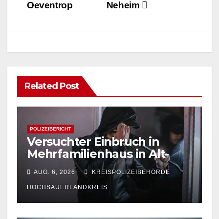
Oeventrop
Neheim
Related Post
POLIZEIBERICHT
Versuchter Einbruch in
Mehrfamilienhaus in Alt-
Arnsberg: Polizei sucht
AUG. 6, 2026
KREISPOLIZEIBEHÖRDE
Zeugen
HOCHSAUERLANDKREIS