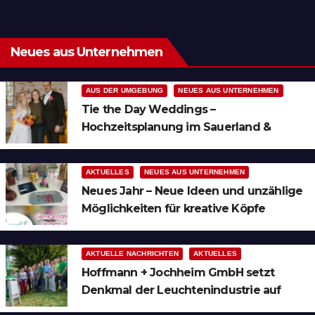
Neues aus Unternehmen
AUS DER UMGEBUNG
NEUES AUS UNTERNEHMEN
Tie the Day Weddings –
Hochzeitsplanung im Sauerland &
Ruhrgebiet
AKTUELLES
NEUES AUS UNTERNEHMEN
Neues Jahr – Neue Ideen und unzählige
Möglichkeiten für kreative Köpfe
AKTUELLE NACHRICHTEN
AKTUELLES
Hoffmann + Jochheim GmbH setzt
Denkmal der Leuchtenindustrie auf
Bergheim