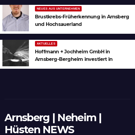
NEUES AUS UNTERNEHMEN
Brustkrebs-Früherkennung in Arnsberg
und Hochsauerland
AKTUELLES
Hoffmann + Jochheim GmbH in
Arnsberg-Bergheim investiert in
hochmoderne 3D Lasertechnik für
Schneid- und Schweissanwendungen
Arnsberg | Neheim |
Hüsten NEWS