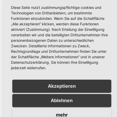
Arnsberger gratulieren der
Diese Seite nutzt zustimmungspflichtige cookies und
Partnerstadt Olesno zum
Technologien von Drittanbietern, um bestimmte
800-jährigen Stadtjubiläum
Funktionen einzubinden. Wenn Sie auf die Schaltfläche
JULI 27, 2026
RONNY GÄNGLER
„Alle akzeptieren“ klicken, werden diese Funktionen
aktiviert (Zustimmung). Nach Erteilung der Einwilligung
verarbeiten wir und die beteiligten Drittunternehmen Ihre
personenbezogenen Daten zu unterschiedlichen
Zwecken. Detaillierte Informationen zu Zweck,
Rechtsgrundlage und Drittunternehmen finden Sie unter
der Schaltfläche „Weitere Informationen“ und in unserer
AKTUELLES
Datenschutzerklärung. Sie können Ihre Einwilligung
Schützenfest Bachum 2026:
jederzeit widerrufen.
Fotos und Video vom
Festzug in Bachum jetzt
JULI 20, 2026
RONNY GÄNGLER
online
Akzeptieren
Ablehnen
AKTUELLES
mehr