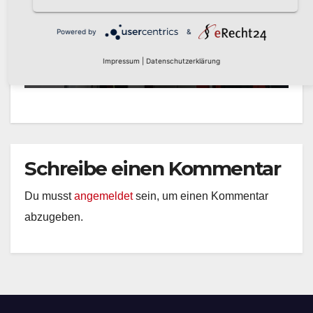
Landesweiter Warntag am
Donnerstag, 12. März 2026
Powered by
&
MÄRZ 6, 2026
PRESSESTELLE STADT
Impressum
|
Datenschutzerklärung
ARNSBERG
Schreibe einen Kommentar
Du musst
angemeldet
sein, um einen Kommentar
abzugeben.