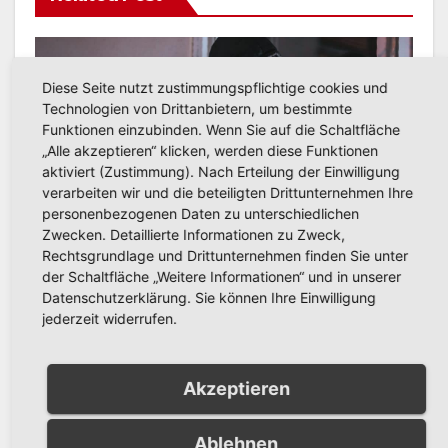
POLIZEIBERICHT
Diese Seite nutzt zustimmungspflichtige cookies und
Versuchter Einbruch in
Technologien von Drittanbietern, um bestimmte
Mehrfamilienhaus in Alt-
Funktionen einzubinden. Wenn Sie auf die Schaltfläche
„Alle akzeptieren“ klicken, werden diese Funktionen
Arnsberg: Polizei sucht
aktiviert (Zustimmung). Nach Erteilung der Einwilligung
AUG. 6, 2026
KREISPOLIZEIBEHÖRDE
Zeugen
verarbeiten wir und die beteiligten Drittunternehmen Ihre
HOCHSAUERLANDKREIS
personenbezogenen Daten zu unterschiedlichen
Zwecken. Detaillierte Informationen zu Zweck,
Rechtsgrundlage und Drittunternehmen finden Sie unter
der Schaltfläche „Weitere Informationen“ und in unserer
Datenschutzerklärung. Sie können Ihre Einwilligung
POLIZEIBERICHT
jederzeit widerrufen.
Schwerer Fahrradunfall in
Alt-Arnsberg: Polizei sucht
Zeugen
Akzeptieren
AUG. 5, 2026
KREISPOLIZEIBEHÖRDE
HOCHSAUERLANDKREIS
Ablehnen