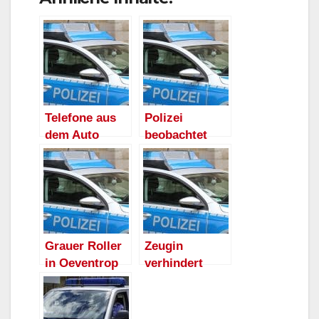
Telefone aus
Polizei
dem Auto
beobachtet
gestohlen
drei Diebe in
Oeventrop
Grauer Roller
Zeugin
in Oeventrop
verhindert
entwendet
Diebstahl in
Supermarkt