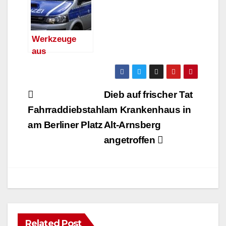
Werkzeuge
aus
Handwerkeraut
o entwendet
Beitragsnavigation
Dieb auf frischer Tat
Fahrraddiebstahl
am Krankenhaus in
am Berliner Platz
Alt-Arnsberg
angetroffen
Related Post