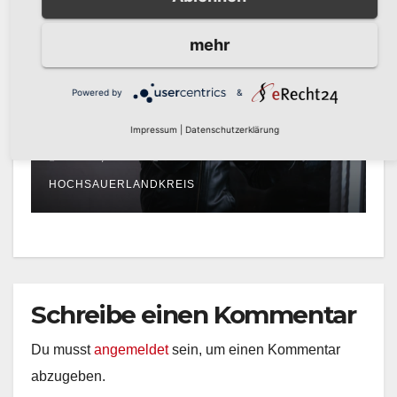
mehr
POLIZEIBERICHT
Powered by
&
Einbruch in Musterhaus in
Arnsberg-Niedereimer:
Impressum
|
Datenschutzerklärung
Polizei sucht Zeugen
AUG. 5, 2026
KREISPOLIZEIBEHÖRDE
HOCHSAUERLANDKREIS
Schreibe einen Kommentar
Du musst
angemeldet
sein, um einen Kommentar
abzugeben.