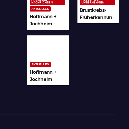
NACHRICHTEN
UNTERNEHMEN
AKTUELLES
Brustkrebs-
Hoffmann +
Früherkennun
Jochheim
g in Arnsberg
GmbH setzt
und
Denkmal der
Hochsauerland
Leuchtenindus
trie auf
Bergheim
AKTUELLES
Hoffmann +
Jochheim
GmbH in
Arnsberg-
Bergheim
investiert in
hochmoderne
3D