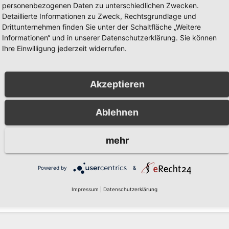
personenbezogenen Daten zu unterschiedlichen Zwecken.
Detaillierte Informationen zu Zweck, Rechtsgrundlage und
Drittunternehmen finden Sie unter der Schaltfläche „Weitere
BERICHT
POLIZEIBERICHT
Informationen“ und in unserer Datenschutzerklärung. Sie können
werer
Einbruch in
Ihre Einwilligung jederzeit widerrufen.
radunfall in Alt-
Musterhaus in
berg: Polizei
Arnsberg-
 5, 2026
AUG. 5, 2026
ht Zeugen
Niedereimer:
Akzeptieren
Polizei sucht
OLIZEIBEHÖRDE
KREISPOLIZEIBEHÖRDE
Zeugen
AUERLANDKREIS
HOCHSAUERLANDKREIS
Ablehnen
mehr
Powered by
&
zugeben.
Impressum
|
Datenschutzerklärung