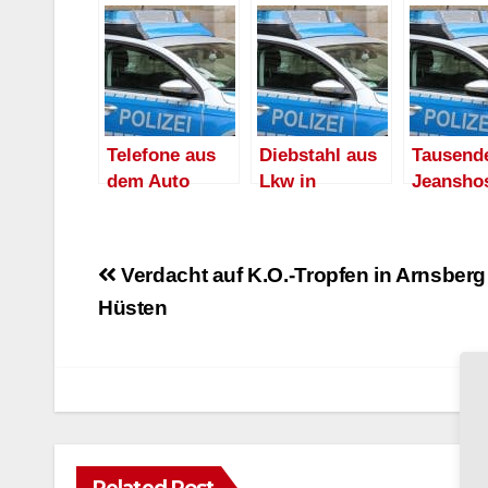
Telefone aus
Diebstahl aus
Tausend
dem Auto
Lkw in
Jeansho
gestohlen
Oeventrop
auf 8 Pa
in Oeven
entwend
Beitragsnavigation
Verdacht auf K.O.-Tropfen in Arnsber
Hüsten