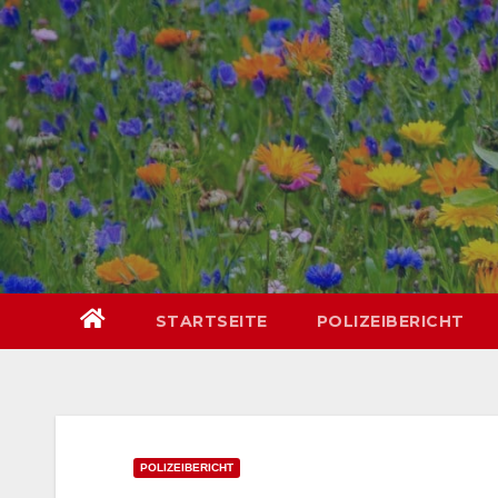
Skip
springen
to
content
STARTSEITE
POLIZEIBERICHT
POLIZEIBERICHT