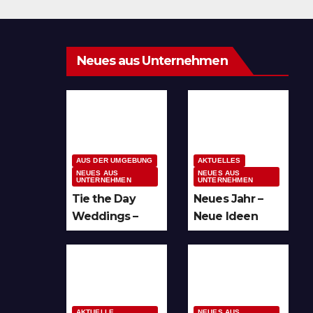
Neues aus Unternehmen
AUS DER UMGEBUNG
AKTUELLES
NEUES AUS
NEUES AUS
UNTERNEHMEN
UNTERNEHMEN
Tie the Day
Neues Jahr –
Weddings –
Neue Ideen
Hochzeitsplan
und unzählige
ung im
Möglichkeiten
Sauerland &
für kreative
Ruhrgebiet
Köpfe
AKTUELLE
NEUES AUS