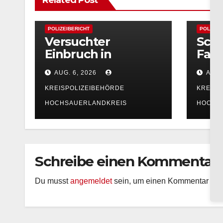
Related Post
POLIZEIBERICHT
POLIZEI
Versuchter
Sch
Einbruch in
Fahr
Mehrfamilienhaus
Arns
AUG. 6, 2026
AUG.
in Alt-Arnsberg:
suc
Polizei sucht
KREISPOLIZEIBEHÖRDE
KREISP
Zeugen
HOCHSAUERLANDKREIS
HOCHS
Schreibe einen Kommentar
Du musst
angemeldet
sein, um einen Kommentar ab