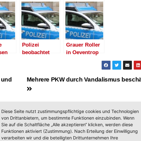
e
Polizei
Grauer Roller
sen
beobachtet
in Oeventrop
letten
drei Diebe in
entwendet
trop
Oeventrop
et
g und
Mehrere PKW durch Vandalismus beschä
Diese Seite nutzt zustimmungspflichtige cookies und Technologien
von Drittanbietern, um bestimmte Funktionen einzubinden. Wenn
Sie auf die Schaltfläche „Alle akzeptieren“ klicken, werden diese
Funktionen aktiviert (Zustimmung). Nach Erteilung der Einwilligung
verarbeiten wir und die beteiligten Drittunternehmen Ihre