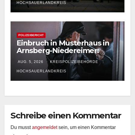
HOCHSAUERLANDKREIS
POLIZEIBERICHT
Einbruch in Musterhaus in
Arnsberg-Niedereimer:
Polizei sucht Zeugen
AUG. 5, 2026
KREISPOLIZEIBEHÖRDE
HOCHSAUERLANDKREIS
Schreibe einen Kommentar
Du musst
angemeldet
sein, um einen Kommentar