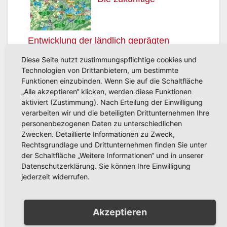
Entwicklung der ländlich geprägten
Ortsteile im Blick – DÖRFERKONZEPT
Diese Seite nutzt zustimmungspflichtige cookies und
Technologien von Drittanbietern, um bestimmte
ARNSBERG gestartet
Funktionen einzubinden. Wenn Sie auf die Schaltfläche
„Alle akzeptieren“ klicken, werden diese Funktionen
aktiviert (Zustimmung). Nach Erteilung der Einwilligung
Beitragsnavigation
Zeugen von
Verkehrsunfall mit
verarbeiten wir und die beteiligten Drittunternehmen Ihre
personenbezogenen Daten zu unterschiedlichen
Weihnachtsschlägerei
Personenschaden
Zwecken. Detaillierte Informationen zu Zweck,
in Bruchhausen
in Neheim
Rechtsgrundlage und Drittunternehmen finden Sie unter
gesucht
der Schaltfläche „Weitere Informationen“ und in unserer
Datenschutzerklärung. Sie können Ihre Einwilligung
jederzeit widerrufen.
Akzeptieren