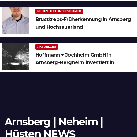
NEUES AUS UNTERNEHMEN
Brustkrebs-Früherkennung in Arnsberg
und Hochsauerland
AKTUELLES
Hoffmann + Jochheim GmbH in
Arnsberg-Bergheim investiert in
hochmoderne 3D Lasertechnik für
Schneid- und Schweissanwendungen
Arnsberg | Neheim |
Hüsten NEWS