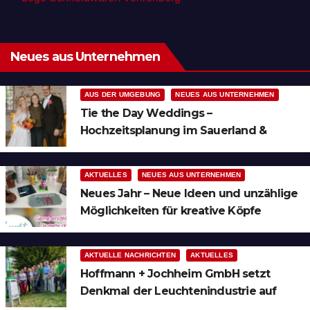
Neues aus Unternehmen
AUS DER UMGEBUNG
NEUES AUS UNTERNEHMEN
Tie the Day Weddings –
Hochzeitsplanung im Sauerland &
Ruhrgebiet
AKTUELLES
NEUES AUS UNTERNEHMEN
Neues Jahr – Neue Ideen und unzählige
Möglichkeiten für kreative Köpfe
AKTUELLE NACHRICHTEN
AKTUELLES
Hoffmann + Jochheim GmbH setzt
Denkmal der Leuchtenindustrie auf
Bergheim