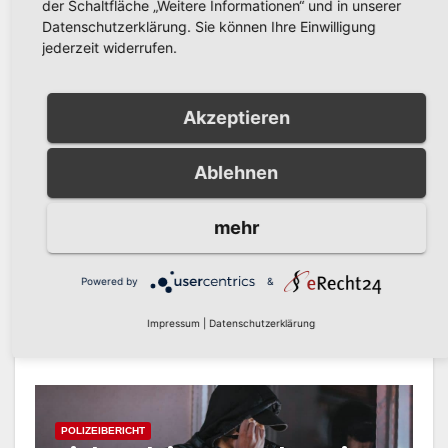
Versuchter Einbruch in
der Schaltfläche „Weitere Informationen“ und in unserer
Mehrfamilienhaus in Alt-
Datenschutzerklärung. Sie können Ihre Einwilligung
Arnsberg: Polizei sucht
jederzeit widerrufen.
AUG. 6, 2026
KREISPOLIZEIBEHÖRDE
Zeugen
HOCHSAUERLANDKREIS
Akzeptieren
Ablehnen
POLIZEIBERICHT
Schwerer Fahrradunfall in
mehr
Alt-Arnsberg: Polizei sucht
Zeugen
Powered by
&
AUG. 5, 2026
KREISPOLIZEIBEHÖRDE
HOCHSAUERLANDKREIS
Impressum
|
Datenschutzerklärung
POLIZEIBERICHT