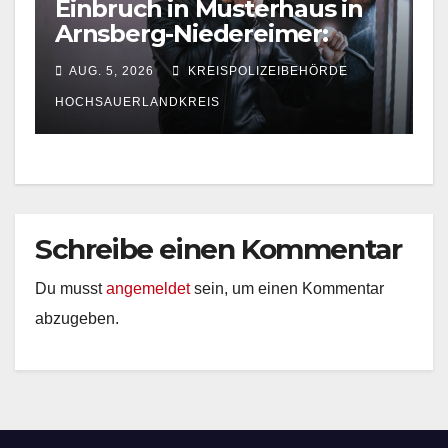
Einbruch in Musterhaus in
Arnsberg-Niedereimer:
Polizei sucht Zeugen
AUG. 5, 2026
KREISPOLIZEIBEHÖRDE
HOCHSAUERLANDKREIS
Schreibe einen Kommentar
Du musst
angemeldet
sein, um einen Kommentar
abzugeben.