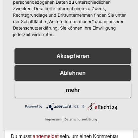
personenbezogenen Daten zu unterschiedlichen
Zwecken. Detaillierte Informationen zu Zweck,
HOCHSAUERLANDKREIS
Rechtsgrundlage und Drittunternehmen finden Sie unter
der Schaltfläche „Weitere Informationen“ und in unserer
Datenschutzerklärung. Sie können Ihre Einwilligung
jederzeit widerrufen.
POLIZEIBERICHT
Einbruch in Musterhaus in
Akzeptieren
Arnsberg-Niedereimer:
Polizei sucht Zeugen
AUG. 5, 2026
KREISPOLIZEIBEHÖRDE
Ablehnen
HOCHSAUERLANDKREIS
mehr
Powered by
&
Impressum
|
Datenschutzerklärung
Schreibe einen Kommentar
Du musst
angemeldet
sein, um einen Kommentar