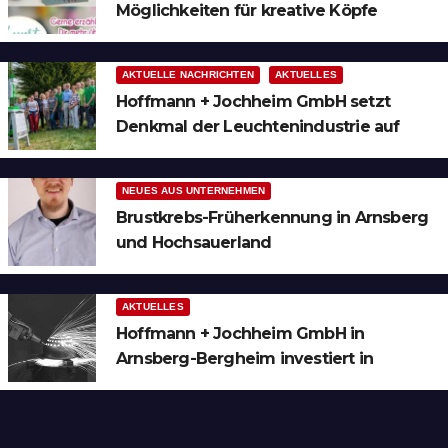
Möglichkeiten für kreative Köpfe
AKTUELLE NACHRICHTEN
AKTUELLES
Hoffmann + Jochheim GmbH setzt
Denkmal der Leuchtenindustrie auf
Bergheim
NEUES AUS UNTERNEHMEN
Brustkrebs-Früherkennung in Arnsberg
und Hochsauerland
AKTUELLES
Hoffmann + Jochheim GmbH in
Arnsberg-Bergheim investiert in
hochmoderne 3D Lasertechnik für
Schneid- und Schweissanwendungen