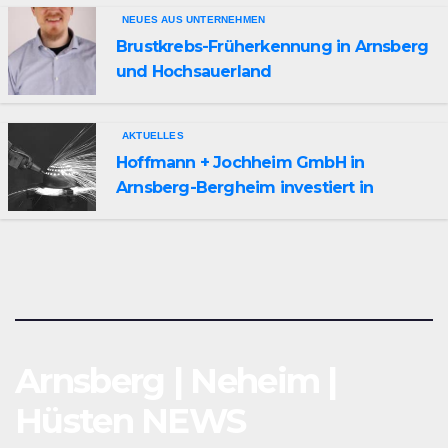
NEUES AUS UNTERNEHMEN
Brustkrebs-Früherkennung in Arnsberg
und Hochsauerland
AKTUELLES
Hoffmann + Jochheim GmbH in
Arnsberg-Bergheim investiert in
hochmoderne 3D Lasertechnik für
Schneid- und Schweissanwendungen
Arnsberg | Neheim |
Hüsten NEWS