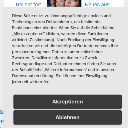
Rollen“ fort
Neues aus
Diese Seite nutzt zustimmungspflichtige cookies und
Technologien von Drittanbietern, um bestimmte
der Kinoreihe „Starke Frauen in starken
Funktionen einzubinden. Wenn Sie auf die Schaltfläche
„Alle akzeptieren“ klicken, werden diese Funktionen
Rollen“ – Am 10. Februar läuft der Film
aktiviert (Zustimmung). Nach Erteilung der Einwilligung
verarbeiten wir und die beteiligten Drittunternehmen Ihre
personenbezogenen Daten zu unterschiedlichen
Zwecken. Detaillierte Informationen zu Zweck,
„Samia“ im Apollo Kino
Rechtsgrundlage und Drittunternehmen finden Sie unter
der Schaltfläche „Weitere Informationen“ und in unserer
Datenschutzerklärung. Sie können Ihre Einwilligung
jederzeit widerrufen.
„Starke Frauen in starken Rollen“ am 13.
Oktober: Little Women
Akzeptieren
Beitragsnavigation
Zukunftswerkstatt
Bürgerinfoveranstaltung
Ablehnen
Innenstadt Neheim:
zum Bebauungsplan H