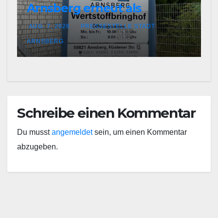
Arnsberg erneut als
Entsorgungsfachbetrieb
AUG. 7, 2026
PRESSESTELLE STADT
zertifiziert
ARNSBERG
Schreibe einen Kommentar
Du musst
angemeldet
sein, um einen Kommentar
abzugeben.