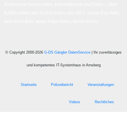
Kostenlose Nachrichten, Informationen und Fotos – über
8.300 Artikel und 34.000 Fotos seit 2007. Keine Pay-Wall,
kein Klick-Bait, keine Fake-News, keine Hetze.
© Copyright 2000-2026
G-DS Gängler DatenService
| Ihr zuverlässiges
und kompetentes IT-Systemhaus in Arnsberg
Startseite
Polizeibericht
Veranstaltungen
Videos
Rechtliches