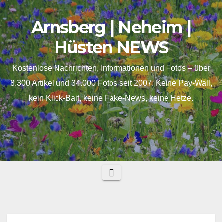
Skip
springen
Arnsberg | Neheim |
to
content
Hüsten NEWS
Kostenlose Nachrichten, Informationen und Fotos – über
8.300 Artikel und 34.000 Fotos seit 2007. Keine Pay-Wall,
kein Klick-Bait, keine Fake-News, keine Hetze.