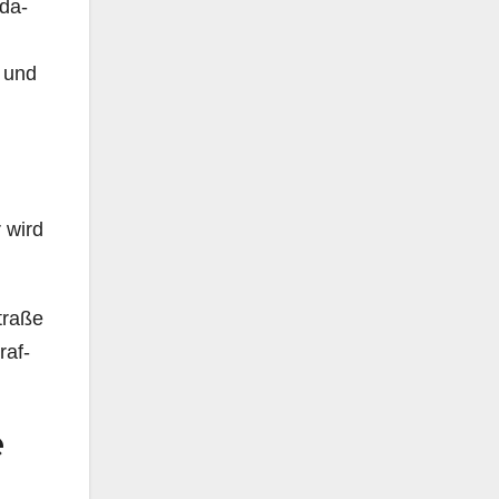
da-
 und
 wird
traße
raf-
e