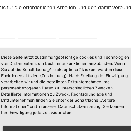
is für die erforderlichen Arbeiten und den damit verbun
Diese Seite nutzt zustimmungspflichtige cookies und Technologien
von Drittanbietern, um bestimmte Funktionen einzubinden. Wenn
ung
Sie auf die Schaltfläche „Alle akzeptieren“ klicken, werden diese
ock-
Funktionen aktiviert (Zustimmung). Nach Erteilung der Einwilligung
Baubeginn der
Bauarbeiten
verarbeiten wir und die beteiligten Drittunternehmen Ihre
n
Arbeiten in der
im zweiten
personenbezogenen Daten zu unterschiedlichen Zwecken.
eister
Burgstraße in
Bauabschnitt
Detaillierte Informationen zu Zweck, Rechtsgrundlage und
nd
Drittunternehmen finden Sie unter der Schaltfläche „Weitere
Neheim
Wohngebiet
Informationen“ und in unserer Datenschutzerklärung. Sie können
tfried-
Trift
rkt in
Hüstener Straße zwischen Altstadt-Tunnel
Ihre Einwilligung jederzeit widerrufen.
est
Abzweig Schmiestal komplett gesperrt