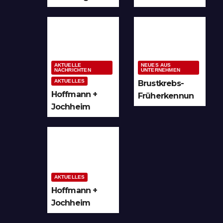
Hochzeitsplan
und unzählige
ung im
Möglichkeiten
Sauerland &
für kreative
Ruhrgebiet
Köpfe
AKTUELLE
NEUES AUS
NACHRICHTEN
UNTERNEHMEN
AKTUELLES
Brustkrebs-
Hoffmann +
Früherkennun
Jochheim
g in Arnsberg
GmbH setzt
und
Denkmal der
Hochsauerland
Leuchtenindus
trie auf
Bergheim
AKTUELLES
Hoffmann +
Jochheim
GmbH in