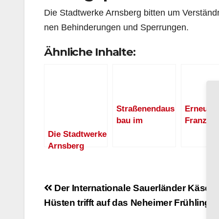
Die Stadtwerke Arnsberg bitten um Verständn
nen Behinderungen und Sperrungen.
Ähnliche Inhalte:
Straßenendaus
Erneuer
bau im
Franz-St
Baugebiet
Straße
Die Stadtwerke
„Dollerberg“
zwische
Arnsberg
beginnt –
Ordensm
informieren:
Sperrungen in
straße u
Baumaßnahme
den
Graf-Got
2.
Beitragsnavigation
Der Internationale Sauerländer Käsema
Bauabschnitte
Straße
Bauabschnitt
Hüsten trifft auf das Neheimer Frühlingsf
n ab Februar
Wohngebiet
erforderlich
Trift