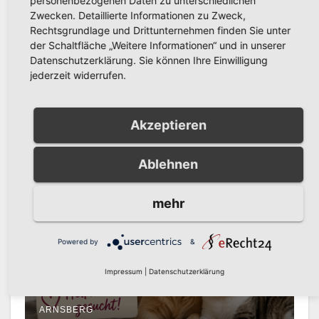
Related Post
personenbezogenen Daten zu unterschiedlichen
Zwecken. Detaillierte Informationen zu Zweck,
Rechtsgrundlage und Drittunternehmen finden Sie unter
der Schaltfläche „Weitere Informationen“ und in unserer
Datenschutzerklärung. Sie können Ihre Einwilligung
AKTUELLE NACHRICHTEN
jederzeit widerrufen.
Kunstausstellung ‚Bäume in
Zeiten kreativer
Unvernunft‘ im
Akzeptieren
AUG. 6, 2026
PRESSESTELLE STADT
Bürgerzentrum Arnsberg
ARNSBERG
Ablehnen
mehr
AKTUELLE NACHRICHTEN
Projekt Pfotenliebe in
Powered by
&
Arnsberg sucht
Impressum
|
Datenschutzerklärung
ehrenamtliche
AUG. 6, 2026
PRESSESTELLE STADT
Tierhelfer:innen
ARNSBERG