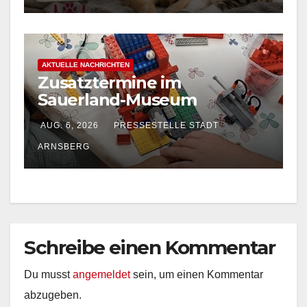
AKTUELLE NACHRICHTEN
Zusatztermine im
Sauerland-Museum
Arnsberg: LEGO-
AUG. 6, 2026
PRESSESTELLE STADT
Ferienprogramm für Kinder
ARNSBERG
Schreibe einen Kommentar
Du musst
angemeldet
sein, um einen Kommentar
abzugeben.