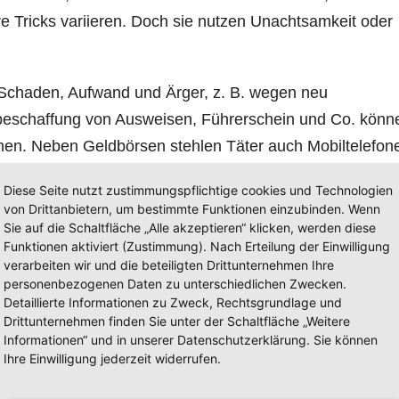
re Tricks variieren. Doch sie nutzen Unachtsamkeit oder
n Schaden, Aufwand und Ärger, z. B. wegen neu
beschaffung von Ausweisen, Führerschein und Co. könn
n. Neben Geldbörsen stehlen Täter auch Mobiltelefon
Diese Seite nutzt zustimmungspflichtige cookies und Technologien
von Drittanbietern, um bestimmte Funktionen einzubinden. Wenn
Kartenersatz genutzt.
Sie auf die Schaltfläche „Alle akzeptieren“ klicken, werden diese
Funktionen aktiviert (Zustimmung). Nach Erteilung der Einwilligung
äften statt, zu bis zu Dreiviertel der Fälle in
verarbeiten wir und die beteiligten Drittunternehmen Ihre
personenbezogenen Daten zu unterschiedlichen Zwecken.
ädigten liegt im Durchschnitt zwischen 63 und 68 Jahre
Detaillierte Informationen zu Zweck, Rechtsgrundlage und
sdelikte zu verzeichnen. Die Aufklärungsquote ist leid
Drittunternehmen finden Sie unter der Schaltfläche „Weitere
Informationen“ und in unserer Datenschutzerklärung. Sie können
Ihre Einwilligung jederzeit widerrufen.
ber alle Berge.