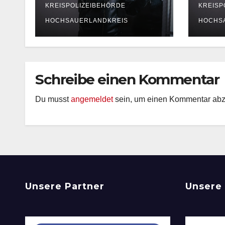
in Arnsberg
und 
KREISPOLIZEIBEHÖRDE
KREISP
HOCHSAUERLANDKREIS
HOCHS
Schreibe einen Kommentar
Du musst
angemeldet
sein, um einen Kommentar ab
Unsere Partner
Unsere 