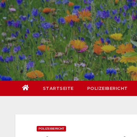
Skip
springen
to
content
STARTSEITE
POLIZEIBERICHT
POLIZEIBERICHT