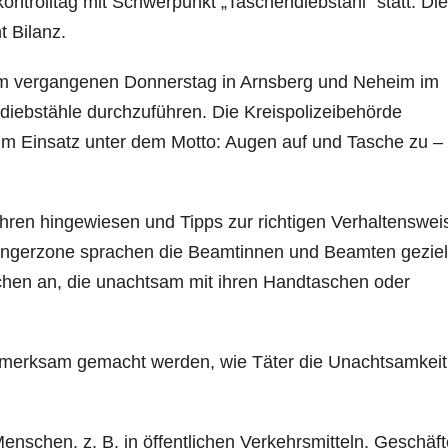
ntrolltag mit Schwerpunkt „Taschendiebstahl“ statt. Die
t Bilanz.
 am vergangenen Donnerstag in Arnsberg und Neheim im
diebstähle durchzuführen. Die Kreispolizeibehörde
l im Einsatz unter dem Motto: Augen auf und Tasche zu –
hren hingewiesen und Tipps zur richtigen Verhaltenswei
ängerzone sprachen die Beamtinnen und Beamten geziel
chen an, die unachtsam mit ihren Handtaschen oder
aufmerksam gemacht werden, wie Täter die Unachtsamkeit
nschen, z. B. in öffentlichen Verkehrsmitteln, Geschäf