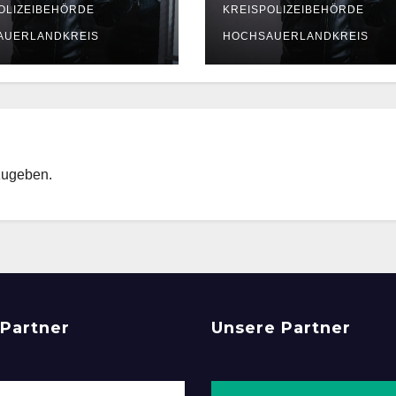
Elektronik
Polizei sucht
OLIZEIBEHÖRDE
KREISPOLIZEIBEHÖRDE
Zeugen
AUERLANDKREIS
HOCHSAUERLANDKREIS
zugeben.
Partner
Unsere Partner