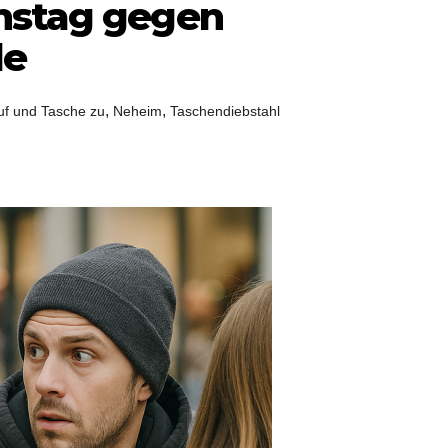
nstag gegen
le
,
,
f und Tasche zu
Neheim
Taschendiebstahl