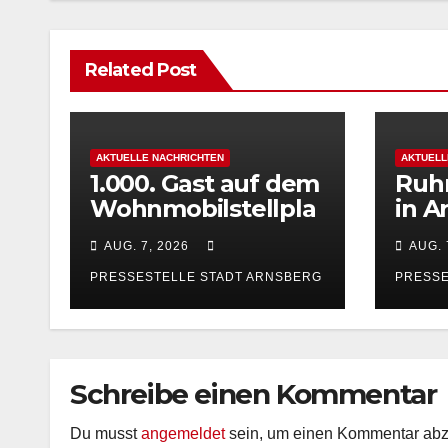
Related Post
AKTUELLE NACHRICHTEN
AKTUELL
1.000. Gast auf dem
Ruh
Wohnmobilstellpla
in A
tz ‚Altes Feld‘ in
samm
AUG. 7, 2026
AUG. 
Arnsberg gefeiert
Stan
Sep
PRESSESTELLE STADT ARNSBERG
PRESSE
Schreibe einen Kommentar
Du musst
angemeldet
sein, um einen Kommentar ab