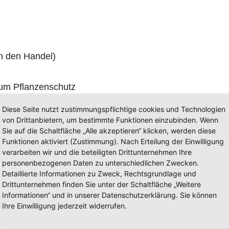
h den Handel)
zum Pflanzenschutz
parlampen / Leuchtstoffröhren
Diese Seite nutzt zustimmungspflichtige cookies und Technologien
von Drittanbietern, um bestimmte Funktionen einzubinden. Wenn
Sie auf die Schaltfläche „Alle akzeptieren“ klicken, werden diese
Funktionen aktiviert (Zustimmung). Nach Erteilung der Einwilligung
40 cm x 40 cm)
verarbeiten wir und die beteiligten Drittunternehmen Ihre
personenbezogenen Daten zu unterschiedlichen Zwecken.
Detaillierte Informationen zu Zweck, Rechtsgrundlage und
Drittunternehmen finden Sie unter der Schaltfläche „Weitere
Informationen“ und in unserer Datenschutzerklärung. Sie können
senen Behältern/Gebinden
Ihre Einwilligung jederzeit widerrufen.
rsonal des Schadstoffmobils
ngsgefäß bis zu 30 Liter Fassungsvermögen