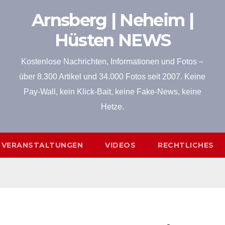
Arnsberg | Neheim |
Hüsten NEWS
Kostenlose Nachrichten, Informationen und Fotos –
über 8.300 Artikel und 34.000 Fotos seit 2007. Keine
Pay-Wall, kein Klick-Bait, keine Fake-News, keine
Hetze.
VERANSTALTUNGEN
VIDEOS
RECHTLICHES