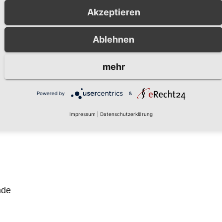
Akzeptieren
iese werden nur direkt beim Wertstoffbringhof angeno
Ablehnen
mehr
Powered by
&
Impressum
|
Datenschutzerklärung
nde