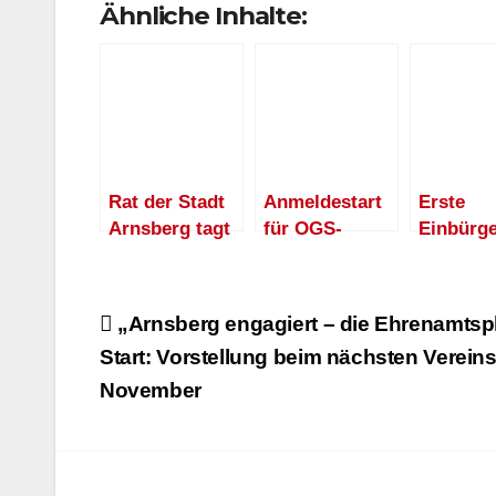
Ähnliche Inhalte:
Rat der Stadt
Anmeldestart
Erste
Arnsberg tagt
für OGS-
Einbürg
am
Betreuung in
feier in 
Donnerstag,
den
Stadt Ar
14. März
Sommerferien
für 72 n
Beitragsnavigation
„Arnsberg engagiert – die Ehrenamtspl
Staatsbü
Start: Vorstellung beim nächsten Verei
November