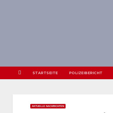
Skip
springen
to
content
STARTSEITE
POLIZEIBERICHT
AKTUELLE NACHRICHTEN