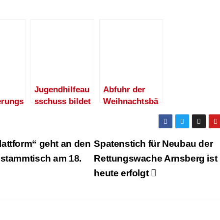
Jugendhilfeau
Abfuhr der
erungs
sschuss bildet
Weihnachtsbä
der
sich mit der
ume ab 19.
nsberg
Kommunalwah
Januar
eue
l neu
attform“ geht an den
Spatenstich für Neubau der
rger
nsstammtisch am 18.
Rettungswache Arnsberg ist
heute erfolgt