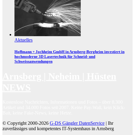
Aktuelles
Hoffmann + Jochheim GmbH in Arnsberg-Bergheim investiert in
hochmoderne 3D Lasertechnik für Schneid- und
Schweissanwendungen
Arnsberg | Neheim | Hüsten
NEWS
Kostenlose Nachrichten, Informationen und Fotos – über 8.300
Artikel und 34.000 Fotos seit 2007. Keine Pay-Wall, kein Klick-
Bait, keine Fake-News, keine Hetze.
© Copyright 2000-2026
G-DS Gängler DatenService
| Ihr
zuverlässiges und kompetentes IT-Systemhaus in Arnsberg