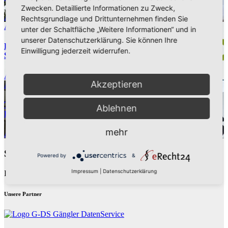
Zwecken. Detaillierte Informationen zu Zweck,
Aug. 7, 2026
Pressestelle Stadt Arnsberg
Rechtsgrundlage und Drittunternehmen finden Sie
Aktuelle Nachrichten
unter der Schaltfläche „Weitere Informationen“ und in
unserer Datenschutzerklärung. Sie können Ihre
RuhrCleanUp 2026 in Arnsberg: Müll sammeln an vier
Einwilligung jederzeit widerrufen.
Standorten am 12. September
Aug. 7, 2026
Pressestelle Stadt Arnsberg
Akzeptieren
Aktuelle Nachrichten
Technische Dienste Arnsberg erneut als
Ablehnen
Entsorgungsfachbetrieb zertifiziert
mehr
Aug. 7, 2026
Pressestelle Stadt Arnsberg
Schreibe einen Kommentar
Powered by
&
Impressum
|
Datenschutzerklärung
Du musst
angemeldet
sein, um einen Kommentar abzugeben.
Unsere Partner