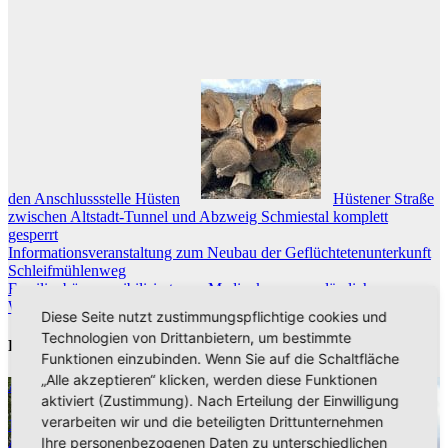
den Anschlussstelle Hüsten
Hüstener Straße
zwischen Altstadt-Tunnel und Abzweig Schmiestal komplett
gesperrt
Beitragsnavigation
Informationsveranstaltung zum Neubau der Geflüchtetenunterkunft
Schleifmühlenweg
Familienbüro sensibilisiert zum Medienkonsum anlässlich
Weltkindertag
Diese Seite nutzt zustimmungspflichtige cookies und
Technologien von Drittanbietern, um bestimmte
Related Post
Funktionen einzubinden. Wenn Sie auf die Schaltfläche
„Alle akzeptieren“ klicken, werden diese Funktionen
Aktuelle Nachrichten
aktiviert (Zustimmung). Nach Erteilung der Einwilligung
verarbeiten wir und die beteiligten Drittunternehmen
1.000. Gast auf dem Wohnmobilstellplatz ‚Altes Feld‘ in
Arnsberg gefeiert
Ihre personenbezogenen Daten zu unterschiedlichen