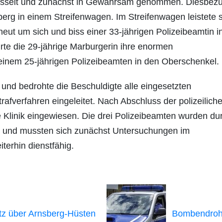
esselt und zunächst in Gewahrsam genommen. Diesbezü
berg in einem Streifenwagen. Im Streifenwagen leistete s
rneut um sich und biss einer 33-jährigen Polizeibeamtin i
rte die 29-jährige Marburgerin ihre enormen
 einem 25-jährigen Polizeibeamten in den Oberschenkel.
und bedrohte die Beschuldigte alle eingesetzten
afverfahren eingeleitet. Nach Abschluss der polizeilich
 Klinik eingewiesen. Die drei Polizeibeamten wurden du
tzt und mussten sich zunächst Untersuchungen im
terhin dienstfähig.
tz über Arnsberg-Hüsten
Bombendro