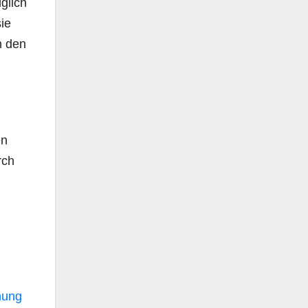
glich
ie
n den
en
rch
hung