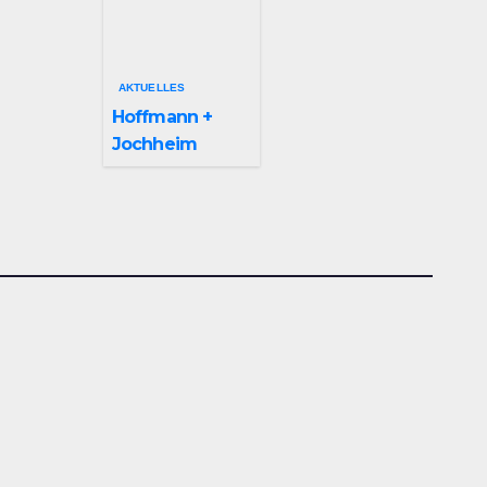
Leuchtenindus
trie auf
Bergheim
AKTUELLES
Hoffmann +
Jochheim
GmbH in
Arnsberg-
Bergheim
investiert in
hochmoderne
3D
Lasertechnik
für Schneid-
und
Schweissanwe
ndungen