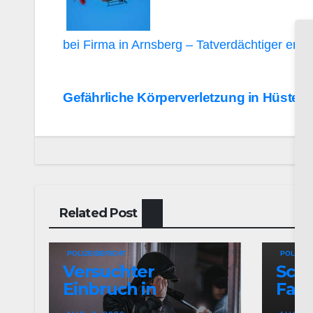
bei Firma in Arnsberg – Tatverdächtiger ermit
Beitragsnavigation
Gefährliche Körperverletzung in Hüsten
Related Post
POLIZEIBERICHT
POLIZEI
Versuchter
Sch
Einbruch in
Fahr
Mehrfamilienhaus
Arns