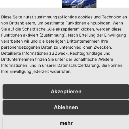
Diese Seite nutzt zustimmungspflichtige cookies und Technologien
telt
von Drittanbietern, um bestimmte Funktionen einzubinden. Wenn
Sie auf die Schaltfläche „Alle akzeptieren“ klicken, werden diese
Funktionen aktiviert (Zustimmung). Nach Erteilung der Einwilligung
Einbruch in N
verarbeiten wir und die beteiligten Drittunternehmen Ihre
personenbezogenen Daten zu unterschiedlichen Zwecken.
Detaillierte Informationen zu Zweck, Rechtsgrundlage und
Drittunternehmen finden Sie unter der Schaltfläche „Weitere
Informationen“ und in unserer Datenschutzerklärung. Sie können
Ihre Einwilligung jederzeit widerrufen.
Akzeptieren
BERICHT
POLIZEIBERICHT
Ablehnen
werer
Einbruch in
radunfall in Alt-
Musterhaus in
mehr
berg: Polizei
Arnsberg-