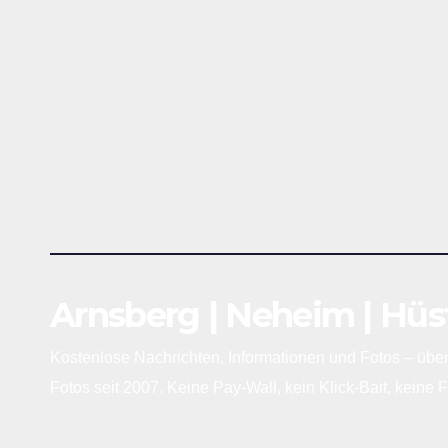
Arnsberg | Neheim | Hü
Kostenlose Nachrichten, Informationen und Fotos – über
Fotos seit 2007. Keine Pay-Wall, kein Klick-Bait, keine