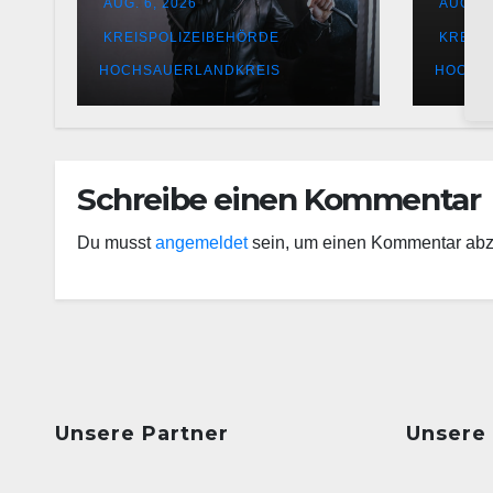
AUG. 6, 2026
AUG. 5
in Alt-Arnsberg:
suc
Polizei sucht
KREISPOLIZEIBEHÖRDE
KREIS
Zeugen
HOCHSAUERLANDKREIS
HOCHS
Schreibe einen Kommentar
Du musst
angemeldet
sein, um einen Kommentar ab
Unsere Partner
Unsere 