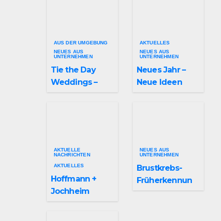
AUS DER UMGEBUNG
AKTUELLES
NEUES AUS
NEUES AUS
UNTERNEHMEN
UNTERNEHMEN
Tie the Day
Neues Jahr –
Weddings –
Neue Ideen
Hochzeitsplan
und unzählige
ung im
Möglichkeiten
Sauerland &
für kreative
Ruhrgebiet
Köpfe
AKTUELLE
NEUES AUS
NACHRICHTEN
UNTERNEHMEN
AKTUELLES
Brustkrebs-
Hoffmann +
Früherkennun
Jochheim
g in Arnsberg
GmbH setzt
und
Denkmal der
Hochsauerland