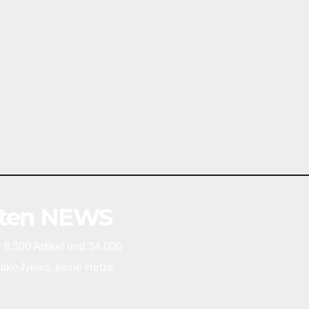
sten NEWS
 8.300 Artikel und 34.000
 Fake-News, keine Hetze.