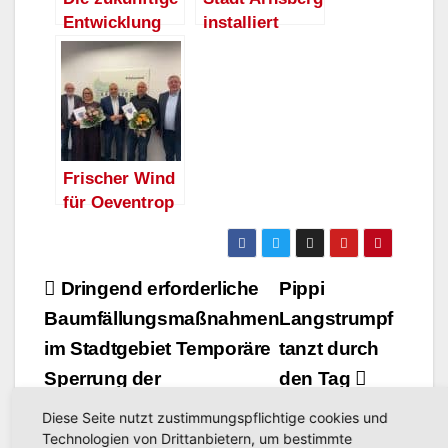
Entwicklung
installiert
der ländlich
neuen Service-
geprägten
Briefkasten in
Ortsteile im
Oeventrop
Blick –
DÖRFERKONZ
EPT
Frischer Wind
ARNSBERG
für Oeventrop
gestartet
und
Herdringen:
Neue
Beitragsnavigation
Dringend erforderliche
Pippi
Ortsheimatpfle
Baumfällungsmaßnahmen
Langstrumpf
gerin und
neuer
im Stadtgebiet Temporäre
tanzt durch
Ortsheimat-
Sperrung der
den Tag
pfleger im Amt
Grimmestraße –
Diese Seite nutzt zustimmungspflichtige cookies und
Umleitung über
Technologien von Drittanbietern, um bestimmte