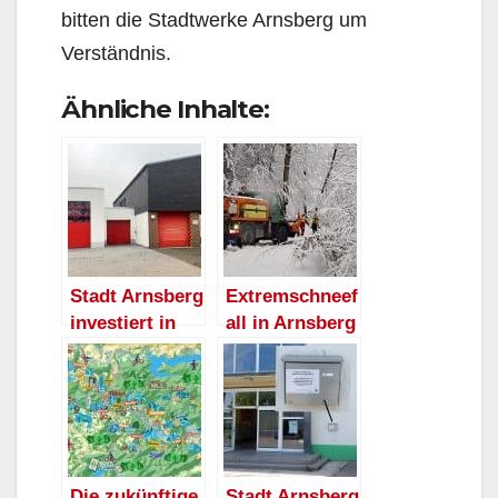
bitten die Stadtwerke Arnsberg um
Verständnis.
Ähnliche Inhalte:
Stadt Arnsberg
Extremschneef
investiert in
all in Arnsberg
den
– Stadt bittet
Brandschutz –
darum, auf
Feuerwehrgerä
privaten
tehaus
Fahrzeugverke
Oeventrop
hr zu
erweitert
verzichten
Die zukünftige
Stadt Arnsberg