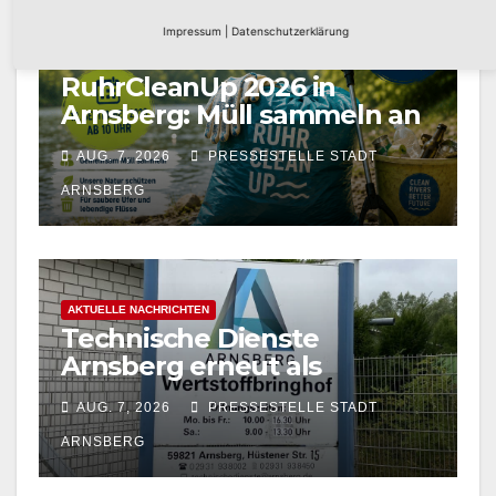
Impressum
|
Datenschutzerklärung
AKTUELLE NACHRICHTEN
RuhrCleanUp 2026 in
Arnsberg: Müll sammeln an
vier Standorten am 12.
AUG. 7, 2026
PRESSESTELLE STADT
September
ARNSBERG
AKTUELLE NACHRICHTEN
Technische Dienste
Arnsberg erneut als
Entsorgungsfachbetrieb
AUG. 7, 2026
PRESSESTELLE STADT
zertifiziert
ARNSBERG