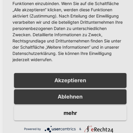
Funktionen einzubinden. Wenn Sie auf die Schaltfläche
Wannestraße
„Alle akzeptieren“ klicken, werden diese Funktionen
aktiviert (Zustimmung). Nach Erteilung der Einwilligung
verarbeiten wir und die beteiligten Drittunternehmen Ihre
personenbezogenen Daten zu unterschiedlichen
Zwecken. Detaillierte Informationen zu Zweck,
Rechtsgrundlage und Drittunternehmen finden Sie unter
der Schaltfläche „Weitere Informationen“ und in unserer
Datenschutzerklärung. Sie können Ihre Einwilligung
Related Post
jederzeit widerrufen.
Akzeptieren
AKTUELLE NACHRICHTEN
1.000. Gast auf dem
Wohnmobilstellplatz ‚Altes
Ablehnen
Feld‘ in Arnsberg gefeiert
AUG. 7, 2026
PRESSESTELLE STADT
mehr
ARNSBERG
Powered by
&