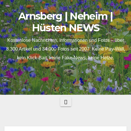
Skip
springen
Arnsberg | Neheim |
to
content
Hüsten NEWS
Kostenlose Nachrichten, Informationen und Fotos – über
8.300 Artikel und 34.000 Fotos seit 2007. Keine Pay-Wall,
kein Klick-Bait, keine Fake-News, keine Hetze.