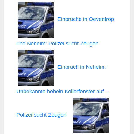
Einbrüche in Oeventrop
und Neheim: Polizei sucht Zeugen
Einbruch in Neheim:
Unbekannte hebeln Kellerfenster auf –
Polizei sucht Zeugen