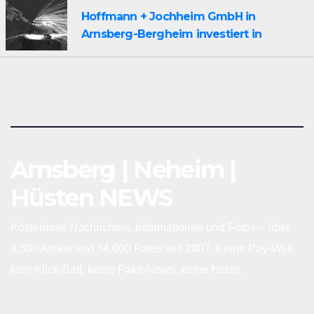
Hoffmann + Jochheim GmbH in
Arnsberg-Bergheim investiert in
hochmoderne 3D Lasertechnik für
Schneid- und Schweissanwendungen
Arnsberg | Neheim |
Hüsten NEWS
Kostenlose Nachrichten, Informationen und Fotos – über
8.300 Artikel und 34.000 Fotos seit 2007. Keine Pay-Wall,
kein Klick-Bait, keine Fake-News, keine Hetze.