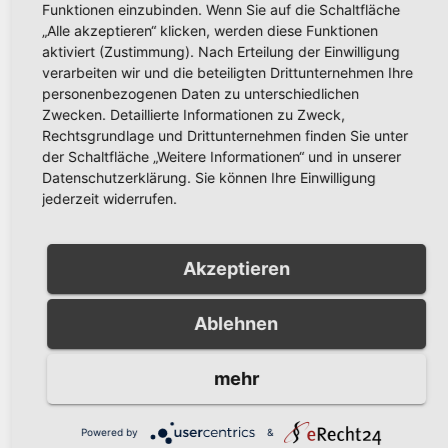
Funktionen einzubinden. Wenn Sie auf die Schaltfläche
sucht Zeugen
„Alle akzeptieren“ klicken, werden diese Funktionen
aktiviert (Zustimmung). Nach Erteilung der Einwilligung
verarbeiten wir und die beteiligten Drittunternehmen Ihre
personenbezogenen Daten zu unterschiedlichen
Zwecken. Detaillierte Informationen zu Zweck,
Rechtsgrundlage und Drittunternehmen finden Sie unter
der Schaltfläche „Weitere Informationen“ und in unserer
Datenschutzerklärung. Sie können Ihre Einwilligung
Related Post
jederzeit widerrufen.
Akzeptieren
POLIZEIBERICHT
Einbruch in Einfamilienhaus
in Arnsberg: Täter erbeutet
Ablehnen
Bargeld und Elektronik
AUG. 8, 2026
KREISPOLIZEIBEHÖRDE
mehr
HOCHSAUERLANDKREIS
Powered by
&