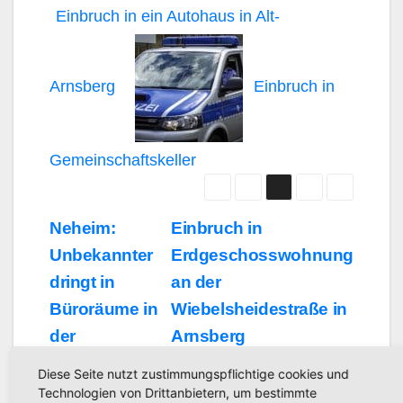
Einbruch in ein Autohaus in Alt-
Arnsberg
Einbruch in
Gemeinschaftskeller
Beitragsnavigation
Neheim:
Einbruch in
Unbekannter
Erdgeschosswohnung
dringt in
an der
Büroräume in
Wiebelsheidestraße in
der
Arnsberg
Marktpassage
Diese Seite nutzt zustimmungspflichtige cookies und
ein – Polizei
Technologien von Drittanbietern, um bestimmte