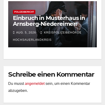
POLIZEIBERICHT
Einbruch in Musterhaus in
Arnsberg-Niedereimer:
Polizei sucht Zeugen
AUG. 5, 2026
KREISPOLIZEIBEHÖRDE
HOCHSAUERLANDKREIS
Schreibe einen Kommentar
Du musst
angemeldet
sein, um einen Kommentar
abzugeben.