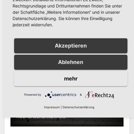
Rechtsgrundlage und Drittunternehmen finden Sie unter
der Schaltfläche „Weitere Informationen“ und in unserer
POLIZEIBERICHT
Datenschutzerklärung. Sie können Ihre Einwilligung
Versuchter Einbruch in
jederzeit widerrufen.
Mehrfamilienhaus in Alt-
Arnsberg: Polizei sucht
AUG. 6, 2026
KREISPOLIZEIBEHÖRDE
Zeugen
Akzeptieren
HOCHSAUERLANDKREIS
Ablehnen
mehr
POLIZEIBERICHT
Schwerer Fahrradunfall in
Alt-Arnsberg: Polizei sucht
Powered by
&
Zeugen
Impressum
|
Datenschutzerklärung
AUG. 5, 2026
KREISPOLIZEIBEHÖRDE
HOCHSAUERLANDKREIS