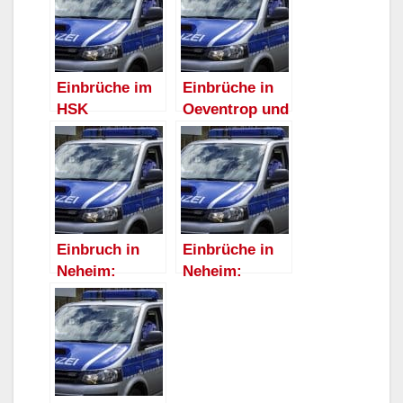
Einbrüche im
Einbrüche in
HSK
Oeventrop und
Neheim:
Polizei sucht
Zeugen
Einbruch in
Einbrüche in
Neheim:
Neheim:
Unbekannte
Versicherungs
hebeln
büro und
Kellerfenster
Spielothek im
auf – Polizei
Visier
sucht Zeugen
unbekannter
Täter