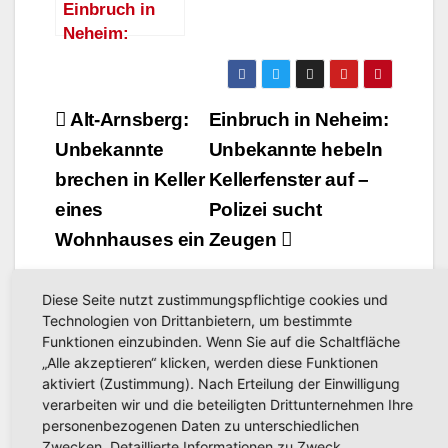
Einbruch in
Neheim:
Unbekannter
bricht
Wohnungstür
Beitragsnavigation
Alt-Arnsberg:
Einbruch in Neheim:
auf und stiehlt
Unbekannte
Unbekannte hebeln
Spardose
brechen in Keller
Kellerfenster auf –
eines
Polizei sucht
Wohnhauses ein
Zeugen
Diese Seite nutzt zustimmungspflichtige cookies und
Technologien von Drittanbietern, um bestimmte
Funktionen einzubinden. Wenn Sie auf die Schaltfläche
„Alle akzeptieren“ klicken, werden diese Funktionen
aktiviert (Zustimmung). Nach Erteilung der Einwilligung
Related Post
verarbeiten wir und die beteiligten Drittunternehmen Ihre
personenbezogenen Daten zu unterschiedlichen
Zwecken. Detaillierte Informationen zu Zweck,