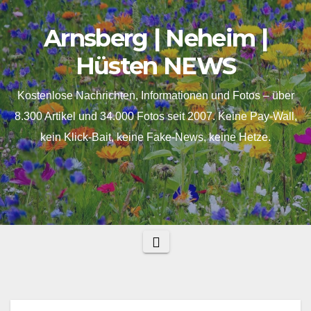
Skip
springen
Arnsberg | Neheim |
to
content
Hüsten NEWS
Kostenlose Nachrichten, Informationen und Fotos – über
8.300 Artikel und 34.000 Fotos seit 2007. Keine Pay-Wall,
kein Klick-Bait, keine Fake-News, keine Hetze.