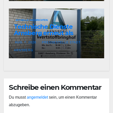
AKTUELLE NACHRICHTEN
Technische Dienste
Arnsberg erneut als
Entsorgungsfachbetrieb
AUG. 7, 2026
PRESSESTELLE STADT
zertifiziert
ARNSBERG
Schreibe einen Kommentar
Du musst
angemeldet
sein, um einen Kommentar
abzugeben.