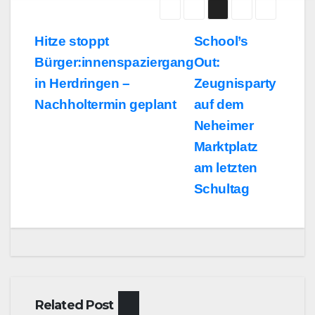
Beitragsnavigation
Hitze stoppt
School’s
Bürger:innenspaziergang
Out:
in Herdringen –
Zeugnisparty
Nachholtermin geplant
auf dem
Neheimer
Marktplatz
am letzten
Schultag
Related Post