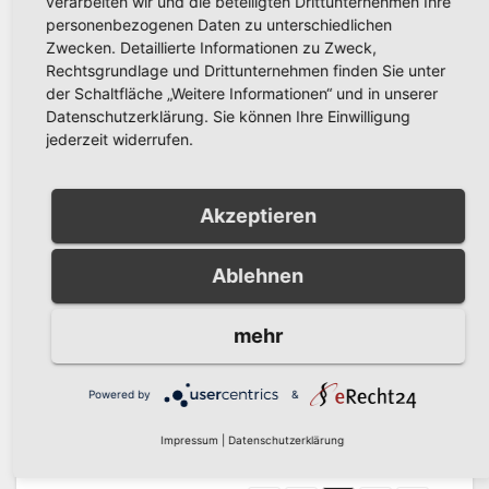
verarbeiten wir und die beteiligten Drittunternehmen Ihre
Freifunks absehbar
personenbezogenen Daten zu unterschiedlichen
Zwecken. Detaillierte Informationen zu Zweck,
Rechtsgrundlage und Drittunternehmen finden Sie unter
der Schaltfläche „Weitere Informationen“ und in unserer
Stadt Arnsberg bietet neue Ratsinfo-App
Datenschutzerklärung. Sie können Ihre Einwilligung
jederzeit widerrufen.
für Tablets
Rat der
Akzeptieren
Stadt Arnsberg tagt am Donnerstag, 16.
Ablehnen
mehr
März
Rat der
Powered by
&
Stadt Arnsberg tagt am Donnerstag, 27.
Impressum
|
Datenschutzerklärung
Juni 2024