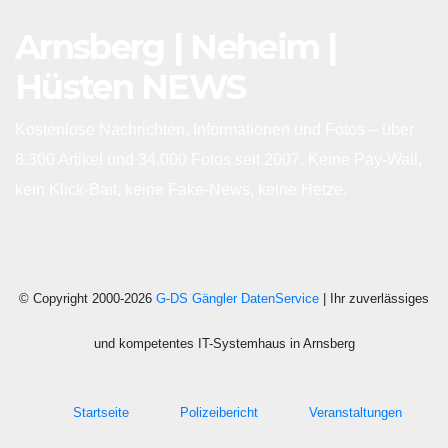
Arnsberg | Neheim |
Hüsten NEWS
Kostenlose Nachrichten, Informationen und Fotos – über
8.300 Artikel und 34.000 Fotos seit 2007. Keine Pay-Wall,
kein Klick-Bait, keine Fake-News, keine Hetze.
© Copyright 2000-2026
G-DS Gängler DatenService
| Ihr zuverlässiges
und kompetentes IT-Systemhaus in Arnsberg
Startseite
Polizeibericht
Veranstaltungen