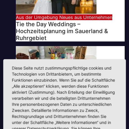
Aus der Umgebung
Neues aus Unternehmen
Tie the Day Weddings –
Hochzeitsplanung im Sauerland &
Ruhrgebiet
Diese Seite nutzt zustimmungspflichtige cookies und
Technologien von Drittanbietern, um bestimmte
Funktionen einzubinden. Wenn Sie auf die Schaltfläche
„Alle akzeptieren“ klicken, werden diese Funktionen
aktiviert (Zustimmung). Nach Erteilung der Einwilligung
verarbeiten wir und die beteiligten Drittunternehmen
Aktuelles
Neues aus Unternehmen
Ihre personenbezogenen Daten zu unterschiedlichen
Neues Jahr – Neue Ideen und unzählige
Zwecken. Detaillierte Informationen zu Zweck,
Möglichkeiten für kreative Köpfe
Rechtsgrundlage und Drittunternehmen finden Sie
unter der Schaltfläche „Weitere Informationen“ und in
unserer Datenschutzerklärung. Sie können Ihre