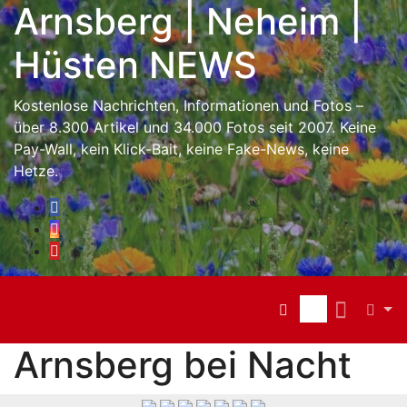
Inhalt
Arnsberg | Neheim |
Skip
springen
to
Hüsten NEWS
content
Kostenlose Nachrichten, Informationen und Fotos –
über 8.300 Artikel und 34.000 Fotos seit 2007. Keine
Pay-Wall, kein Klick-Bait, keine Fake-News, keine
Hetze.
Arnsberg bei Nacht