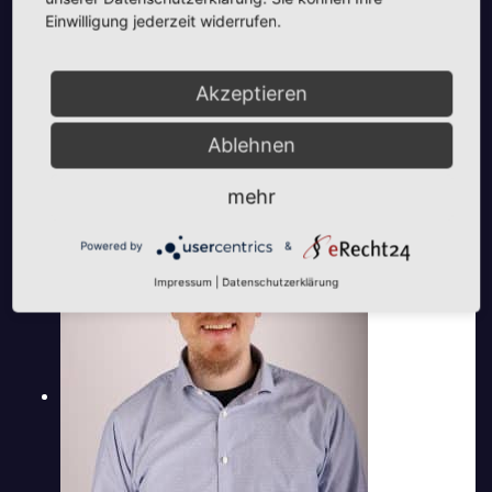
Einwilligung jederzeit widerrufen.
Akzeptieren
Ablehnen
Aktuelle Nachrichten
Aktuelles
mehr
Hoffmann + Jochheim GmbH setzt
Denkmal der Leuchtenindustrie auf
Powered by
&
Bergheim
Impressum
|
Datenschutzerklärung