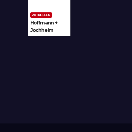
trie auf
Bergheim
AKTUELLES
Hoffmann +
Jochheim
GmbH in
Arnsberg-
Bergheim
investiert in
hochmoderne
3D
Lasertechnik
für Schneid-
und
Schweissanwe
ndungen