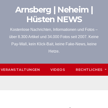
Arnsberg | Neheim |
Hüsten NEWS
Kostenlose Nachrichten, Informationen und Fotos –
über 8.300 Artikel und 34.000 Fotos seit 2007. Keine
Pay-Wall, kein Klick-Bait, keine Fake-News, keine
Hetze.
VERANSTALTUNGEN
VIDEOS
RECHTLICHES