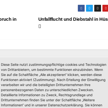
bruch in
Unfallflucht und Diebstahl in Hü
Diese Seite nutzt zustimmungspflichtige cookies und Technologien
von Drittanbietern, um bestimmte Funktionen einzubinden. Wenn
Sie auf die Schaltfläche „Alle akzeptieren“ klicken, werden diese
Funktionen aktiviert (Zustimmung). Nach Erteilung der Einwilligung
BERICHT
POLIZEIBERICHT
verarbeiten wir und die beteiligten Drittunternehmen Ihre
uchter
Schwerer
personenbezogenen Daten zu unterschiedlichen Zwecken.
ruch in
Fahrradunfall in 
Detaillierte Informationen zu Zweck, Rechtsgrundlage und
rfamilienhaus
Arnsberg: Polize
Drittunternehmen finden Sie unter der Schaltfläche „Weitere
6, 2026
AUG. 5, 2026
lt-Arnsberg:
sucht Zeugen
Informationen“ und in unserer Datenschutzerklärung. Sie können