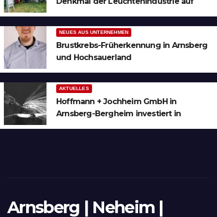
Denkmal der Leuchtenindustrie auf
Bergheim
NEUES AUS UNTERNEHMEN
Brustkrebs-Früherkennung in Arnsberg
und Hochsauerland
AKTUELLES
Hoffmann + Jochheim GmbH in
Arnsberg-Bergheim investiert in
hochmoderne 3D Lasertechnik für
Schneid- und Schweissanwendungen
Arnsberg | Neheim |