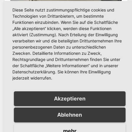
AKTUELLES
Diese Seite nutzt zustimmungspflichtige cookies und
Landesweiter Warntag am
Technologien von Drittanbietern, um bestimmte
Donnerstag, 12. März 2026
Funktionen einzubinden. Wenn Sie auf die Schaltfläche
„Alle akzeptieren“ klicken, werden diese Funktionen
MÄRZ 6, 2026
PRESSESTELLE STADT
aktiviert (Zustimmung). Nach Erteilung der Einwilligung
ARNSBERG
verarbeiten wir und die beteiligten Drittunternehmen Ihre
personenbezogenen Daten zu unterschiedlichen
Zwecken. Detaillierte Informationen zu Zweck,
Rechtsgrundlage und Drittunternehmen finden Sie unter
der Schaltfläche „Weitere Informationen“ und in unserer
Datenschutzerklärung. Sie können Ihre Einwilligung
jederzeit widerrufen.
Schreibe einen Kommentar
Du musst
angemeldet
sein, um einen Kommentar
Akzeptieren
abzugeben.
Ablehnen
mehr