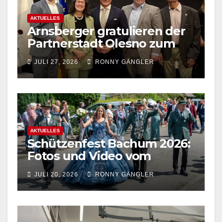
AKTUELLES
Arnsberger gratulieren der
Partnerstadt Olesno zum
800-jährigen Stadtjubiläum
JULI 27, 2026
RONNY GÄNGLER
AKTUELLES
Schützenfest Bachum 2026:
Fotos und Video vom
Festzug in Bachum jetzt
JULI 20, 2026
RONNY GÄNGLER
online