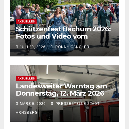
AKTUELLES
Schützenfest Bachum 2026:
Fotos und Video vom
Festzug in Bachum jetzt
JULI 20, 2026
RONNY GÄNGLER
online
AKTUELLES
Landesweiter Warntag am
Donnerstag, 12. März 2026
MÄRZ 6, 2026
PRESSESTELLE STADT
ARNSBERG