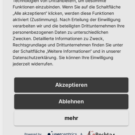
Technologien von Drittanbietern, um bestimmte
oder 10 Jahren zu sanieren. Bei kleinen
Funktionen einzubinden. Wenn Sie auf die Schaltfläche
Mängeln ist sogar eine Sanierungsfrist
„Alle akzeptieren“ klicken, werden diese Funktionen
aktiviert (Zustimmung). Nach Erteilung der Einwilligung
von 20 Jahren denkbar.
verarbeiten wir und die beteiligten Drittunternehmen Ihre
Die Stadtentwässerung Arnsberg steht
personenbezogenen Daten zu unterschiedlichen
Zwecken. Detaillierte Informationen zu Zweck,
Ihnen für Rückfragen unter der Tel.-Nr.
Rechtsgrundlage und Drittunternehmen finden Sie unter
02932/201 3434 jederzeit gern zur
der Schaltfläche „Weitere Informationen“ und in unserer
Datenschutzerklärung. Sie können Ihre Einwilligung
Verfügung.
jederzeit widerrufen.
Ähnliche Inhalte:
Keine ähnlichen Inhalte.
Akzeptieren
Ablehnen
Beitragsnavigation
VHS-
Theater zum
mehr
Arnsberg:
Weltalzheimertag: „Du bist
Sizilien
meine Mutter“ in der
Powered by
&