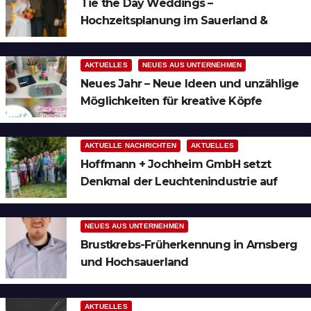
Tie the Day Weddings –
Hochzeitsplanung im Sauerland &
Ruhrgebiet
AKTUELLES
NEUES AUS UNTERNEHMEN
Neues Jahr – Neue Ideen und unzählige
Möglichkeiten für kreative Köpfe
AKTUELLE NACHRICHTEN
AKTUELLES
Hoffmann + Jochheim GmbH setzt
Denkmal der Leuchtenindustrie auf
Bergheim
NEUES AUS UNTERNEHMEN
Brustkrebs-Früherkennung in Arnsberg
und Hochsauerland
AKTUELLES