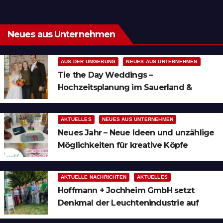
Neues aus Unternehmen
AUS DER UMGEBUNG
NEUES AUS UNTERNEHMEN
Tie the Day Weddings –
Hochzeitsplanung im Sauerland &
Ruhrgebiet
AKTUELLES
NEUES AUS UNTERNEHMEN
Neues Jahr – Neue Ideen und unzählige
Möglichkeiten für kreative Köpfe
AKTUELLE NACHRICHTEN
AKTUELLES
Hoffmann + Jochheim GmbH setzt
Denkmal der Leuchtenindustrie auf
Bergheim