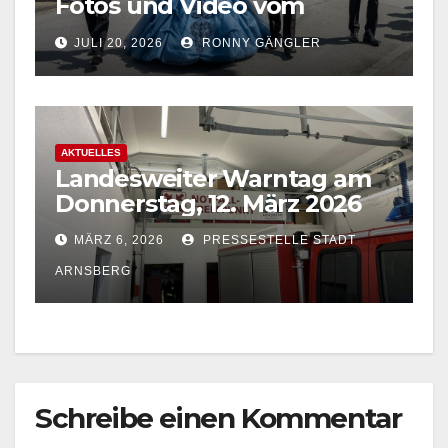
Fotos und Video vom
Festzug in Bachum jetzt
JULI 20, 2026
RONNY GÄNGLER
online
AKTUELLES
Landesweiter Warntag am
Donnerstag, 12. März 2026
MÄRZ 6, 2026
PRESSESTELLE STADT
ARNSBERG
Schreibe einen Kommentar