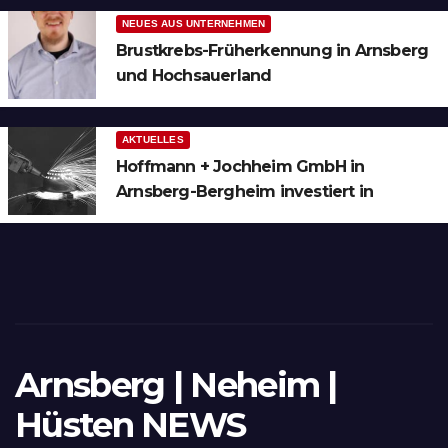
NEUES AUS UNTERNEHMEN
Brustkrebs-Früherkennung in Arnsberg
und Hochsauerland
AKTUELLES
Hoffmann + Jochheim GmbH in
Arnsberg-Bergheim investiert in
hochmoderne 3D Lasertechnik für
Schneid- und Schweissanwendungen
Arnsberg | Neheim |
Hüsten NEWS