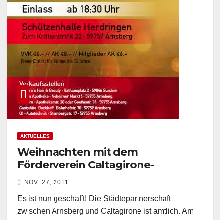
AKTUELLES
Weihnachten mit dem
Förderverein Caltagirone-
Arnsberg
NOV. 27, 2011
Es ist nun geschafft! Die Städtepartnerschaft
zwischen Arnsberg und Caltagirone ist amtlich. Am