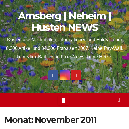
Skip
springen
Arnsberg | Neheim |
to
content
Hüsten NEWS
Kostenlose Nachrichten, Informationen und Fotos – über
8.300 Artikel und 34.000 Fotos seit 2007. Keine Pay-Wall,
kein Klick-Bait, keine Fake-News, keine Hetze.
Monat:
November 2011