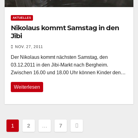
AKTUELLES
Nikolaus kommt Samstag in den
Jibi
NOV. 27, 2011
Der Nikolaus kommt nächsten Samstag, den
03.12.2011 in den Jibi-Markt nach Bergheim.
Zwischen 16.00 und 18.00 Uhr können Kinder den…
Weiterlesen
Seitennummerierung
1
2
…
7
der