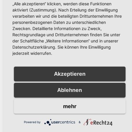
„Alle akzeptieren“ klicken, werden diese Funktionen
aktiviert (Zustimmung). Nach Erteilung der Einwilligung
verarbeiten wir und die beteiligten Drittunternehmen Ihre
personenbezogenen Daten zu unterschiedlichen
Zwecken. Detaillierte Informationen zu Zweck,
Rechtsgrundlage und Drittunternehmen finden Sie unter
der Schaltfläche „Weitere Informationen“ und in unserer
Datenschutzerklärung. Sie können Ihre Einwilligung
jederzeit widerrufen.
Akzeptieren
POLIZEIBERICHT
Firmeneinbruch in Herdringen
Ablehnen
NOV. 28, 2011
mehr
Herdringen. In der Nacht zum Montag kam es auf der
Wiebelsheidestraße zu einem Firmeneinbruch.
Powered by
&
Unbekannte Täter hebelten ein Fenster auf…