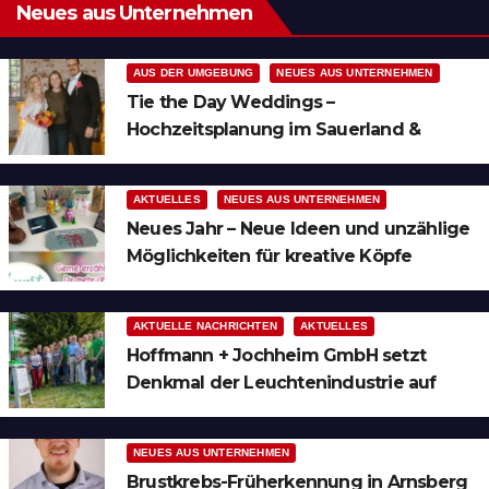
Neues aus Unternehmen
AUS DER UMGEBUNG
NEUES AUS UNTERNEHMEN
Tie the Day Weddings –
Hochzeitsplanung im Sauerland &
Ruhrgebiet
AKTUELLES
NEUES AUS UNTERNEHMEN
Neues Jahr – Neue Ideen und unzählige
Möglichkeiten für kreative Köpfe
AKTUELLE NACHRICHTEN
AKTUELLES
Hoffmann + Jochheim GmbH setzt
Denkmal der Leuchtenindustrie auf
Bergheim
NEUES AUS UNTERNEHMEN
Brustkrebs-Früherkennung in Arnsberg