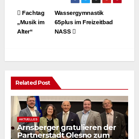
Beitragsnavigation
Fachtag
Wassergymnastik
„Musik im
65plus im Freizeitbad
Alter“
NASS
Related Post
AKTUELLES
Arnsberger gratulieren der
Partnerstadt Olesno zum