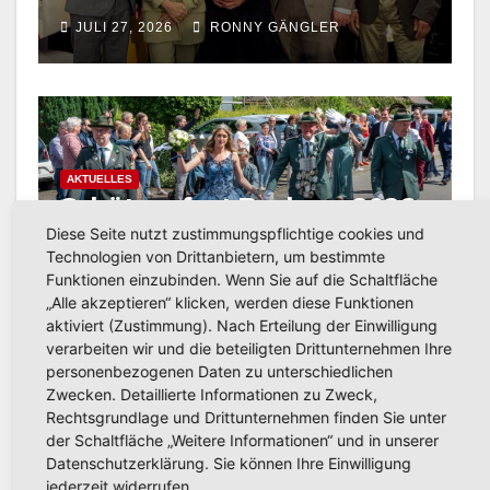
800-jährigen Stadtjubiläum
JULI 27, 2026
RONNY GÄNGLER
AKTUELLES
Schützenfest Bachum 2026:
Fotos und Video vom
Diese Seite nutzt zustimmungspflichtige cookies und
Festzug in Bachum jetzt
Technologien von Drittanbietern, um bestimmte
JULI 20, 2026
RONNY GÄNGLER
Funktionen einzubinden. Wenn Sie auf die Schaltfläche
online
„Alle akzeptieren“ klicken, werden diese Funktionen
aktiviert (Zustimmung). Nach Erteilung der Einwilligung
verarbeiten wir und die beteiligten Drittunternehmen Ihre
personenbezogenen Daten zu unterschiedlichen
Zwecken. Detaillierte Informationen zu Zweck,
AKTUELLES
Rechtsgrundlage und Drittunternehmen finden Sie unter
Landesweiter Warntag am
der Schaltfläche „Weitere Informationen“ und in unserer
Donnerstag, 12. März 2026
Datenschutzerklärung. Sie können Ihre Einwilligung
jederzeit widerrufen.