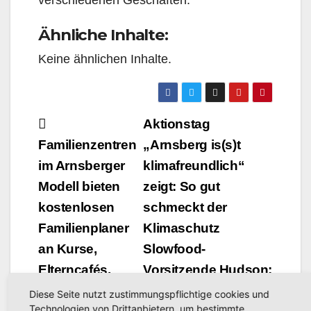
Ähnliche Inhalte:
Keine ähnlichen Inhalte.
Beitragsnavigation
Aktionstag
Familienzentren
„Arnsberg is(s)t
im Arnsberger
klimafreundlich“
Modell bieten
zeigt: So gut
kostenlosen
schmeckt der
Familienplaner
Klimaschutz
an Kurse,
Slowfood-
Elterncafés,
Vorsitzende Hudson:
Schwimmen und
Arnsberg bei dem
Diese Seite nutzt zustimmungspflichtige cookies und
Technologien von Drittanbietern, um bestimmte