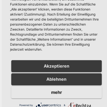
vieles mehr
Thema ganz vorne!
Funktionen einzubinden. Wenn Sie auf die Schaltfläche
„Alle akzeptieren“ klicken, werden diese Funktionen
aktiviert (Zustimmung). Nach Erteilung der Einwilligung
verarbeiten wir und die beteiligten Drittunternehmen Ihre
personenbezogenen Daten zu unterschiedlichen
Zwecken. Detaillierte Informationen zu Zweck,
Rechtsgrundlage und Drittunternehmen finden Sie unter
der Schaltfläche „Weitere Informationen“ und in unserer
Datenschutzerklärung. Sie können Ihre Einwilligung
Related Post
jederzeit widerrufen.
Akzeptieren
AKTUELLES
Ablehnen
Arnsberger gratulieren der
Partnerstadt Olesno zum
800-jährigen Stadtjubiläum
mehr
JULI 27, 2026
RONNY GÄNGLER
Powered by
&