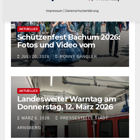
Impressum
|
Datenschutzerklärung
AKTUELLES
Schützenfest Bachum 2026:
Fotos und Video vom
Festzug in Bachum jetzt
JULI 20, 2026
RONNY GÄNGLER
online
AKTUELLES
Landesweiter Warntag am
Donnerstag, 12. März 2026
MÄRZ 6, 2026
PRESSESTELLE STADT
ARNSBERG