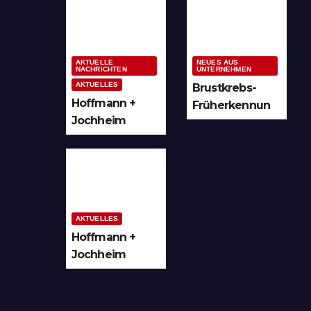
ung im
Möglichkeiten
Sauerland &
für kreative
Ruhrgebiet
Köpfe
AKTUELLE
NEUES AUS
NACHRICHTEN
UNTERNEHMEN
AKTUELLES
Brustkrebs-
Hoffmann +
Früherkennun
Jochheim
g in Arnsberg
GmbH setzt
und
Denkmal der
Hochsauerland
Leuchtenindus
trie auf
Bergheim
AKTUELLES
Hoffmann +
Jochheim
GmbH in
Arnsberg-
Bergheim