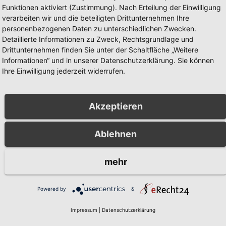
Funktionen aktiviert (Zustimmung). Nach Erteilung der Einwilligung
verarbeiten wir und die beteiligten Drittunternehmen Ihre
personenbezogenen Daten zu unterschiedlichen Zwecken.
Detaillierte Informationen zu Zweck, Rechtsgrundlage und
Drittunternehmen finden Sie unter der Schaltfläche „Weitere
Informationen“ und in unserer Datenschutzerklärung. Sie können
Ihre Einwilligung jederzeit widerrufen.
ES
AKTUELLES
tzenfest
Landesweiter
Akzeptieren
hum 2026:
Warntag am
s und Video
Donnerstag, 12.
Ablehnen
20, 2026
RONNY
MÄRZ 6, 2026
Festzug in
März 2026
um jetzt
ER
PRESSESTELLE STADT ARN
mehr
ne
Powered by
&
Impressum
|
Datenschutzerklärung