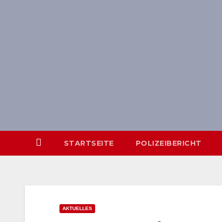
Skip
springen
to
content
STARTSEITE
POLIZEIBERICHT
AKTUELLES