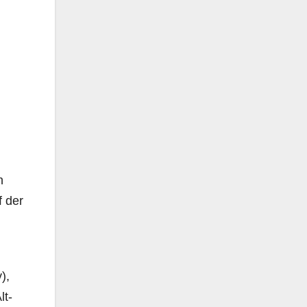
n
 der
),
lt-