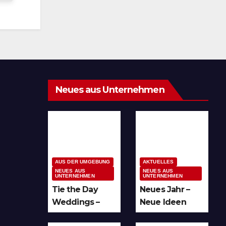
Neues aus Unternehmen
AUS DER UMGEBUNG
AKTUELLES
NEUES AUS
NEUES AUS
UNTERNEHMEN
UNTERNEHMEN
Tie the Day
Neues Jahr –
Weddings –
Neue Ideen
Hochzeitsplan
und unzählige