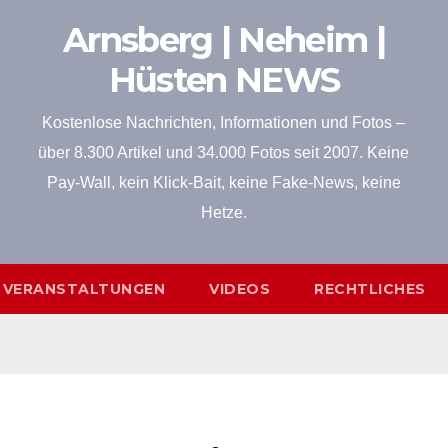
Arnsberg | Neheim |
Hüsten NEWS
Kostenlose Nachrichten, Informationen und Fotos –
über 8.300 Artikel und 34.000 Fotos seit 2007. Keine
Pay-Wall, kein Klick-Bait, keine Fake-News, keine
Hetze.
VERANSTALTUNGEN
VIDEOS
RECHTLICHES