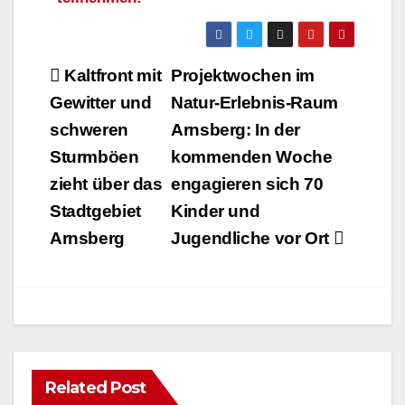
en
Nächstes
Wikinger-
Schach am 20.
Beitragsnavigation
Kaltfront mit
Projektwochen im
Juni
Gewitter und
Natur-Erlebnis-Raum
schweren
Arnsberg: In der
Sturmböen
kommenden Woche
zieht über das
engagieren sich 70
Stadtgebiet
Kinder und
Arnsberg
Jugendliche vor Ort
Related Post