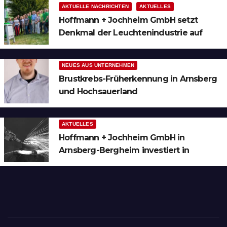
AKTUELLE NACHRICHTEN
AKTUELLES
Hoffmann + Jochheim GmbH setzt
Denkmal der Leuchtenindustrie auf
Bergheim
NEUES AUS UNTERNEHMEN
Brustkrebs-Früherkennung in Arnsberg
und Hochsauerland
AKTUELLES
Hoffmann + Jochheim GmbH in
Arnsberg-Bergheim investiert in
hochmoderne 3D Lasertechnik für
Schneid- und Schweissanwendungen