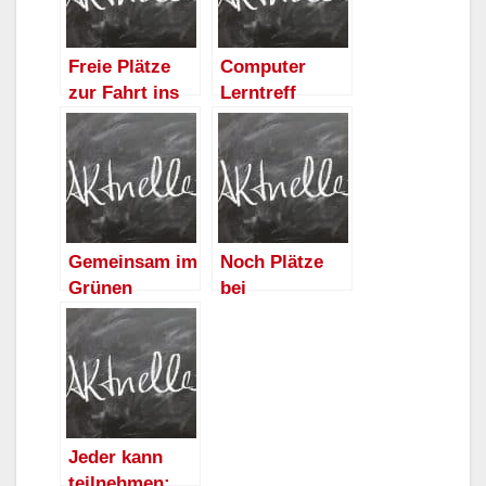
Freie Plätze
Computer
zur Fahrt ins
Lerntreff
Kunstmuseum
Arnsberg
nach Hagen
sucht
Kursleiter-/inn
en Für die
Kurse
Textverarbeitu
Gemeinsam im
Noch Plätze
ngs- und
Grünen
bei
Internetkurse
werkeln –
Seniorentages
sowie
Projekt
reise im Juni
Senioren und
„Gärtnern
frei
Seniorinnen
macht
glücklich“
sucht neue
Jeder kann
Mitstreiter/inn
teilnehmen: