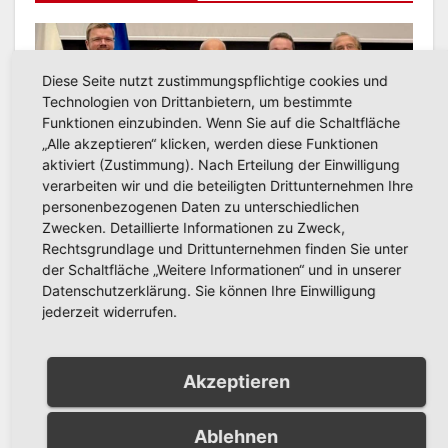
Diese Seite nutzt zustimmungspflichtige cookies und
Technologien von Drittanbietern, um bestimmte
AKTUELLES
Arnsberger gratulieren der
Funktionen einzubinden. Wenn Sie auf die Schaltfläche
„Alle akzeptieren“ klicken, werden diese Funktionen
Partnerstadt Olesno zum
aktiviert (Zustimmung). Nach Erteilung der Einwilligung
800-jährigen Stadtjubiläum
verarbeiten wir und die beteiligten Drittunternehmen Ihre
JULI 27, 2026
RONNY GÄNGLER
personenbezogenen Daten zu unterschiedlichen
Zwecken. Detaillierte Informationen zu Zweck,
Rechtsgrundlage und Drittunternehmen finden Sie unter
der Schaltfläche „Weitere Informationen“ und in unserer
Datenschutzerklärung. Sie können Ihre Einwilligung
jederzeit widerrufen.
AKTUELLES
Schützenfest Bachum 2026:
Fotos und Video vom
Akzeptieren
Festzug in Bachum jetzt
JULI 20, 2026
RONNY GÄNGLER
online
Ablehnen