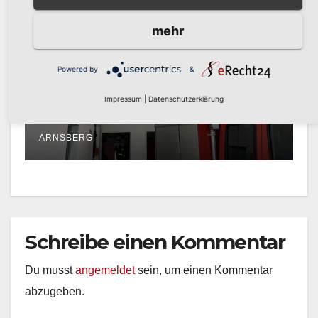
mehr
AKTUELLES
Landesweiter Warntag am
Powered by
&
Donnerstag, 12. März 2026
Impressum
|
Datenschutzerklärung
MÄRZ 6, 2026
PRESSESTELLE STADT
ARNSBERG
Schreibe einen Kommentar
Du musst
angemeldet
sein, um einen Kommentar
abzugeben.