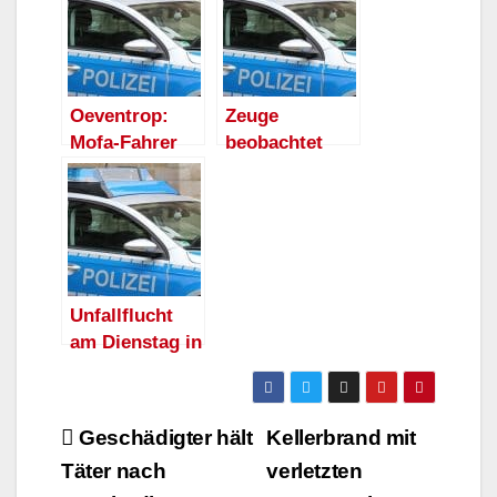
Oeventrop:
Zeuge
Mofa-Fahrer
beobachtet
angefahren
Verkehrsunfall
und geflüchtet
flucht in
Oeventrop
Unfallflucht
am Dienstag in
Oeventrop
Beitragsnavigation
Geschädigter hält
Kellerbrand mit
Täter nach
verletzten