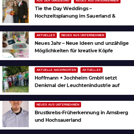
AUS DER UMGEBUNG
NEUES AUS UNTERNEHMEN
Tie the Day Weddings –
Hochzeitsplanung im Sauerland &
Ruhrgebiet
AKTUELLES
NEUES AUS UNTERNEHMEN
Neues Jahr – Neue Ideen und unzählige
Möglichkeiten für kreative Köpfe
AKTUELLE NACHRICHTEN
AKTUELLES
Hoffmann + Jochheim GmbH setzt
Denkmal der Leuchtenindustrie auf
Bergheim
NEUES AUS UNTERNEHMEN
Brustkrebs-Früherkennung in Arnsberg
und Hochsauerland