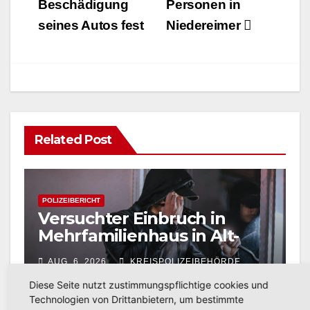
Beschädigung
Personen in
seines Autos fest
Niedereimer
Related Post
POLIZEIBERICHT
Versuchter Einbruch in
Mehrfamilienhaus in Alt-
Arnsberg: Polizei sucht
AUG. 6, 2026
KREISPOLIZEIBEHÖRDE
Zeugen
HOCHSAUERLANDKREIS
Diese Seite nutzt zustimmungspflichtige cookies und
Technologien von Drittanbietern, um bestimmte