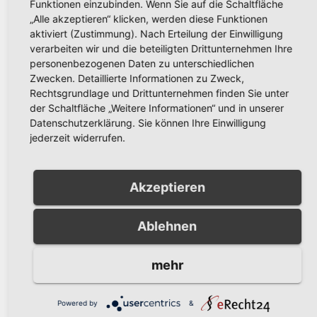
Funktionen einzubinden. Wenn Sie auf die Schaltfläche
„Alle akzeptieren“ klicken, werden diese Funktionen
aktiviert (Zustimmung). Nach Erteilung der Einwilligung
verarbeiten wir und die beteiligten Drittunternehmen Ihre
POLIZEIBERICHT
Schwerer Fahrradunfall in
personenbezogenen Daten zu unterschiedlichen
Zwecken. Detaillierte Informationen zu Zweck,
Alt-Arnsberg: Polizei sucht
Rechtsgrundlage und Drittunternehmen finden Sie unter
Zeugen
der Schaltfläche „Weitere Informationen“ und in unserer
AUG. 5, 2026
KREISPOLIZEIBEHÖRDE
Datenschutzerklärung. Sie können Ihre Einwilligung
HOCHSAUERLANDKREIS
jederzeit widerrufen.
Akzeptieren
POLIZEIBERICHT
Einbruch in Musterhaus in
Ablehnen
Arnsberg-Niedereimer:
Polizei sucht Zeugen
mehr
AUG. 5, 2026
KREISPOLIZEIBEHÖRDE
HOCHSAUERLANDKREIS
Powered by
&