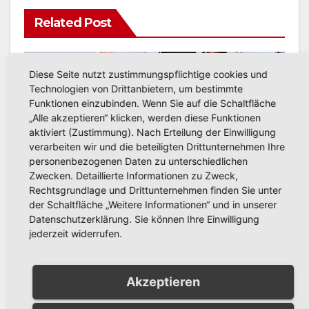
Related Post
Diese Seite nutzt zustimmungspflichtige cookies und
AKTUELLE NACHRICHTEN
Technologien von Drittanbietern, um bestimmte
1.000. Gast auf dem
Funktionen einzubinden. Wenn Sie auf die Schaltfläche
Wohnmobilstellplatz ‚Altes
„Alle akzeptieren“ klicken, werden diese Funktionen
Feld‘ in Arnsberg gefeiert
aktiviert (Zustimmung). Nach Erteilung der Einwilligung
AUG. 7, 2026
PRESSESTELLE STADT
verarbeiten wir und die beteiligten Drittunternehmen Ihre
personenbezogenen Daten zu unterschiedlichen
ARNSBERG
Zwecken. Detaillierte Informationen zu Zweck,
Rechtsgrundlage und Drittunternehmen finden Sie unter
der Schaltfläche „Weitere Informationen“ und in unserer
Datenschutzerklärung. Sie können Ihre Einwilligung
jederzeit widerrufen.
AKTUELLE NACHRICHTEN
RuhrCleanUp 2026 in
Arnsberg: Müll sammeln an
Akzeptieren
vier Standorten am 12.
AUG. 7, 2026
PRESSESTELLE STADT