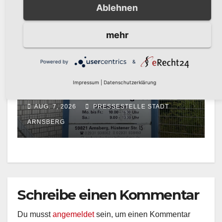
September
Ablehnen
ARNSBERG
mehr
Powered by
&
AKTUELLE NACHRICHTEN
Technische Dienste
Impressum
|
Datenschutzerklärung
Arnsberg erneut als
Entsorgungsfachbetrieb
AUG. 7, 2026
PRESSESTELLE STADT
zertifiziert
ARNSBERG
Schreibe einen Kommentar
Du musst
angemeldet
sein, um einen Kommentar