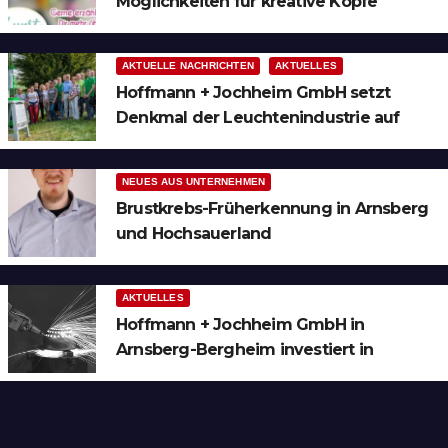
Möglichkeiten für kreative Köpfe
AKTUELLE NACHRICHTEN
AKTUELLES
Hoffmann + Jochheim GmbH setzt
Denkmal der Leuchtenindustrie auf
Bergheim
NEUES AUS UNTERNEHMEN
Brustkrebs-Früherkennung in Arnsberg
und Hochsauerland
AKTUELLES
Hoffmann + Jochheim GmbH in
Arnsberg-Bergheim investiert in
hochmoderne 3D Lasertechnik für
Schneid- und Schweissanwendungen