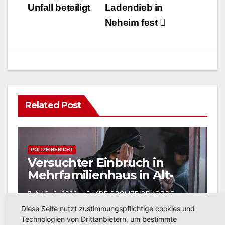
Unfall beteiligt
Ladendieb in
Neheim fest
Related Post
POLIZEIBERICHT
Versuchter Einbruch in
Mehrfamilienhaus in Alt-
Arnsberg: Polizei sucht
AUG. 6, 2026
KREISPOLIZEIBEHÖRDE
Zeugen
Diese Seite nutzt zustimmungspflichtige cookies und
HOCHSAUERLANDKREIS
Technologien von Drittanbietern, um bestimmte