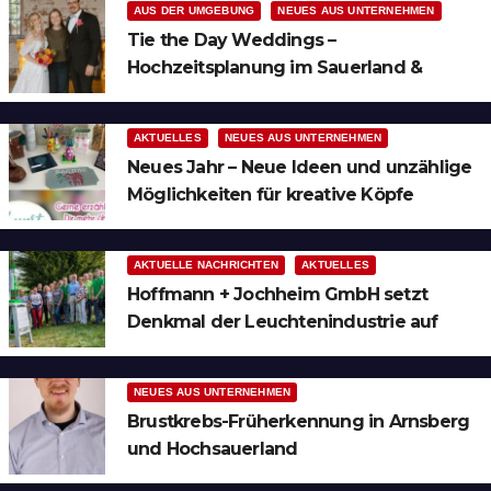
AUS DER UMGEBUNG
NEUES AUS UNTERNEHMEN
Tie the Day Weddings –
Hochzeitsplanung im Sauerland &
Ruhrgebiet
AKTUELLES
NEUES AUS UNTERNEHMEN
Neues Jahr – Neue Ideen und unzählige
Möglichkeiten für kreative Köpfe
AKTUELLE NACHRICHTEN
AKTUELLES
Hoffmann + Jochheim GmbH setzt
Denkmal der Leuchtenindustrie auf
Bergheim
NEUES AUS UNTERNEHMEN
Brustkrebs-Früherkennung in Arnsberg
und Hochsauerland