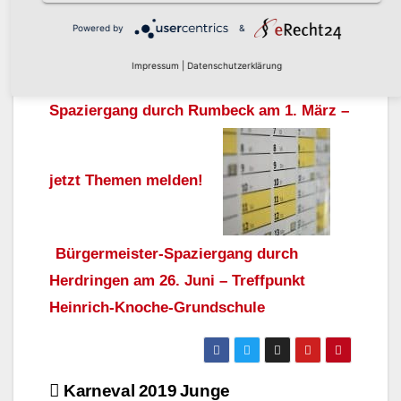
Powered by
&
weiter
Bürger:innen-
Impressum
|
Datenschutzerklärung
Spaziergang durch Rumbeck am 1. März –
jetzt Themen melden!
Bürgermeister-Spaziergang durch
Herdringen am 26. Juni – Treffpunkt
Heinrich-Knoche-Grundschule
Beitragsnavigation
Karneval 2019
Junge