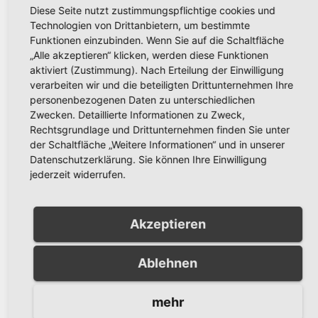
Diese Seite nutzt zustimmungspflichtige cookies und
Technologien von Drittanbietern, um bestimmte
Funktionen einzubinden. Wenn Sie auf die Schaltfläche
Bürgermeister
„Alle akzeptieren“ klicken, werden diese Funktionen
aktiviert (Zustimmung). Nach Erteilung der Einwilligung
verarbeiten wir und die beteiligten Drittunternehmen Ihre
Bittner zu Gast bei Expertengespräch mit
personenbezogenen Daten zu unterschiedlichen
Zwecken. Detaillierte Informationen zu Zweck,
Bundesinnenminister Horst Seehofer zum
Rechtsgrundlage und Drittunternehmen finden Sie unter
Thema „Demografischer Wandel und
der Schaltfläche „Weitere Informationen“ und in unserer
Datenschutzerklärung. Sie können Ihre Einwilligung
jederzeit widerrufen.
dessen Folgen“
Akzeptieren
Erster Durchgang der
Ablehnen
Bürgerspaziergänge ist erfolgreich
abgeschlossen – Ab Ende August geht es
mehr