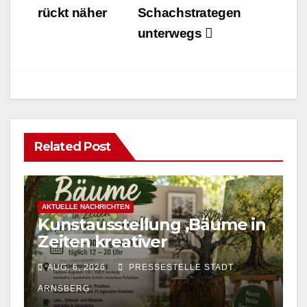
rückt näher
Schachstrategen
unterwegs
Related Post
AKTUELLE NACHRICHTEN
Kunstausstellung ‚Bäume in
Zeiten kreativer
Unvernunft‘ im
AUG. 6, 2026
PRESSESTELLE STADT
Bürgerzentrum Arnsberg
ARNSBERG