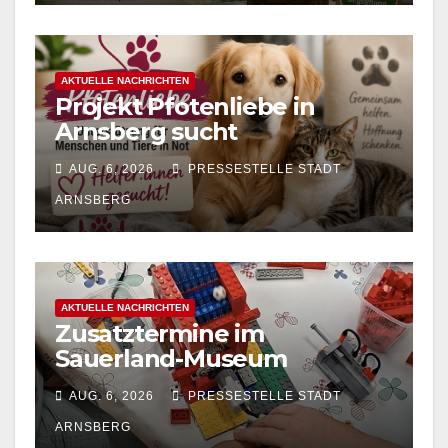
AKTUELLE NACHRICHTEN
Projekt Pfotenliebe in
Arnsberg sucht
ehrenamtliche
AUG. 6, 2026
PRESSESTELLE STADT
Tierhelfer:innen
ARNSBERG
AKTUELLE NACHRICHTEN
Zusatztermine im
Sauerland-Museum
Arnsberg: LEGO-
AUG. 6, 2026
PRESSESTELLE STADT
Ferienprogramm für Kinder
ARNSBERG