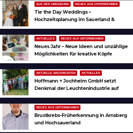
AUS DER UMGEBUNG
NEUES AUS UNTERNEHMEN
Tie the Day Weddings –
Hochzeitsplanung im Sauerland &
Ruhrgebiet
AKTUELLES
NEUES AUS UNTERNEHMEN
Neues Jahr – Neue Ideen und unzählige
Möglichkeiten für kreative Köpfe
AKTUELLE NACHRICHTEN
AKTUELLES
Hoffmann + Jochheim GmbH setzt
Denkmal der Leuchtenindustrie auf
Bergheim
NEUES AUS UNTERNEHMEN
Brustkrebs-Früherkennung in Arnsberg
und Hochsauerland