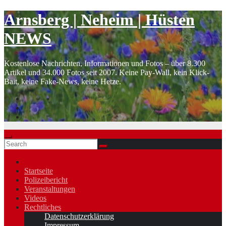
Zum
Inhalt
Skip
Arnsberg | Neheim | Hüsten
springen
to
content
NEWS
Kostenlose Nachrichten, Informationen und Fotos – über 8.300
Artikel und 34.000 Fotos seit 2007. Keine Pay-Wall, kein Klick-
Bait, keine Fake-News, keine Hetze.
Startseite
Polizeibericht
Veranstaltungen
Videos
Rechtliches
Datenschutzerklärung
Impressum