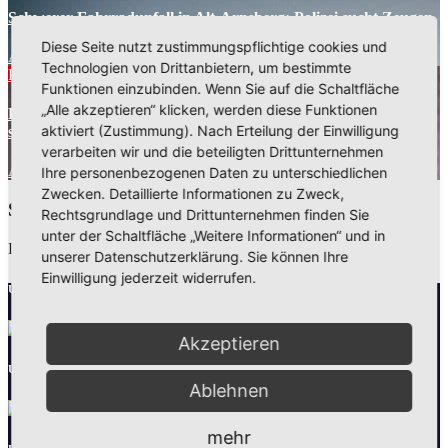
Schwerer Fahrradunfall in Alt-Arnsberg: Polizei sucht Zeugen
Diese Seite nutzt zustimmungspflichtige cookies und
Aug. 5, 2026
Kreispolizeibehörde Hochsauerlandkreis
Technologien von Drittanbietern, um bestimmte
Polizeibericht
Funktionen einzubinden. Wenn Sie auf die Schaltfläche
„Alle akzeptieren“ klicken, werden diese Funktionen
Einbruch in Musterhaus in Arnsberg-Niedereimer: Polizei
aktiviert (Zustimmung). Nach Erteilung der Einwilligung
sucht Zeugen
verarbeiten wir und die beteiligten Drittunternehmen
Aug. 5, 2026
Kreispolizeibehörde Hochsauerlandkreis
Ihre personenbezogenen Daten zu unterschiedlichen
Zwecken. Detaillierte Informationen zu Zweck,
Schreibe einen Kommentar
Rechtsgrundlage und Drittunternehmen finden Sie
unter der Schaltfläche „Weitere Informationen“ und in
Du musst
angemeldet
sein, um einen Kommentar abzugeben.
unserer Datenschutzerklärung. Sie können Ihre
Einwilligung jederzeit widerrufen.
Unsere Partner
Akzeptieren
Unsere Partner
Ablehnen
mehr