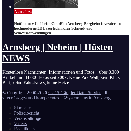
Aktuelles
Hoffmann + Jochheim GmbH in Arnsberg-Bergheim investiert in
hochmoderne 3D Lasertechnik für Schneid- und
Schweissanwendungen
Arnsberg | Neheim | Hüsten
NEWS
Kostenlose Nachrichten, Informationen und Fotos – über 8.300
Artikel und 34.000 Fotos seit 2007. Keine Pay-Wall, kein Klick-
Bait, keine Fake-News, keine Hetze.
© Copyright 2000-2026
G-DS Gängler DatenService
| Ihr
zuverlässiges und kompetentes IT-Systemhaus in Arnsberg
Startseite
Polizeibericht
Veranstaltungen
Videos
Rechtliches