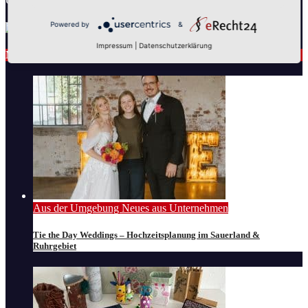
Unsere Partner
Powered by
&
Impressum
|
Datenschutzerklärung
Neues aus Unternehmen
Aus der Umgebung
Neues aus Unternehmen
Tie the Day Weddings – Hochzeitsplanung im Sauerland &
Ruhrgebiet