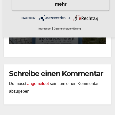
mehr
AKTUELLE NACHRICHTEN
Technische Dienste
Arnsberg erneut als
Powered by
&
Entsorgungsfachbetrieb
AUG. 7, 2026
PRESSESTELLE STADT
Impressum
|
Datenschutzerklärung
zertifiziert
ARNSBERG
Schreibe einen Kommentar
Du musst
angemeldet
sein, um einen Kommentar
abzugeben.