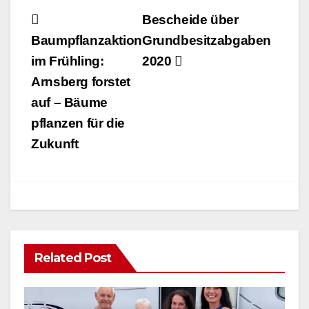
Brilon
Beitragsnavigation
Bescheide über
Mittwoch- und
Baumpflanzaktion
Grundbesitzabgaben
Donnerstagnac
ht gesperrt
im Frühling:
2020
Arnsberg forstet
auf – Bäume
pflanzen für die
Zukunft
Related Post