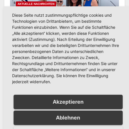
AKTUELLE NACHRICHTEN
1.000. Gast auf dem
Diese Seite nutzt zustimmungspflichtige cookies und
Wohnmobilstellplatz ‚Altes
Technologien von Drittanbietern, um bestimmte
Feld‘ in Arnsberg gefeiert
Funktionen einzubinden. Wenn Sie auf die Schaltfläche
AUG. 7, 2026
PRESSESTELLE STADT
„Alle akzeptieren“ klicken, werden diese Funktionen
ARNSBERG
aktiviert (Zustimmung). Nach Erteilung der Einwilligung
verarbeiten wir und die beteiligten Drittunternehmen Ihre
personenbezogenen Daten zu unterschiedlichen
Zwecken. Detaillierte Informationen zu Zweck,
Rechtsgrundlage und Drittunternehmen finden Sie unter
der Schaltfläche „Weitere Informationen“ und in unserer
AKTUELLE NACHRICHTEN
RuhrCleanUp 2026 in
Datenschutzerklärung. Sie können Ihre Einwilligung
jederzeit widerrufen.
Arnsberg: Müll sammeln an
vier Standorten am 12.
AUG. 7, 2026
PRESSESTELLE STADT
September
Akzeptieren
ARNSBERG
Ablehnen