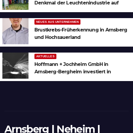
Denkmal der Leuchtenindustrie auf
Bergheim
NEUES AUS UNTERNEHMEN
Brustkrebs-Früherkennung in Arnsberg
und Hochsauerland
AKTUELLES
Hoffmann + Jochheim GmbH in
Arnsberg-Bergheim investiert in
hochmoderne 3D Lasertechnik für
Schneid- und Schweissanwendungen
Arnsberg | Neheim |