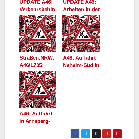
UPDATE A46:
UPDATE A46:
Verkehrsbehin
Arbeiten in der
derungen bei
Anschlussstell
Arnsberg in
e Neheim-Süd
Richtung
in Richtung
Brilon erst
Brilon
nächste
verschieben
Woche
sich erneut
Straßen.NRW:
A46: Auffahrt
A46/L735:
Neheim-Süd in
Anschlussstell
Richtung
e Arnsberg-
Brilon Montag-
Ost wegen
und
Neubau eines
Dienstagnacht
Kreisverkehrs
gesperrt
bis August
A46: Auffahrt
gesperrt
in Arnsberg-
Hüsten in
Richtung