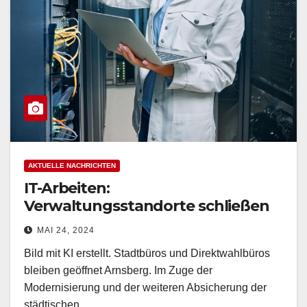
AKTUELLE NACHRICHTEN
IT-Arbeiten:
Verwaltungsstandorte schließen
am Brückentag, 31. Mai, vorzeitig
MAI 24, 2024
bzw. ganztägig
Bild mit KI erstellt. Stadtbüros und Direktwahlbüros
bleiben geöffnet Arnsberg. Im Zuge der
Modernisierung und der weiteren Absicherung der
städtischen…