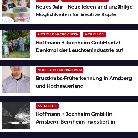
Neues Jahr – Neue Ideen und unzählige
Möglichkeiten für kreative Köpfe
AKTUELLE NACHRICHTEN
AKTUELLES
Hoffmann + Jochheim GmbH setzt
Denkmal der Leuchtenindustrie auf
Bergheim
NEUES AUS UNTERNEHMEN
Brustkrebs-Früherkennung in Arnsberg
und Hochsauerland
AKTUELLES
Hoffmann + Jochheim GmbH in
Arnsberg-Bergheim investiert in
hochmoderne 3D Lasertechnik für
Schneid- und Schweissanwendungen