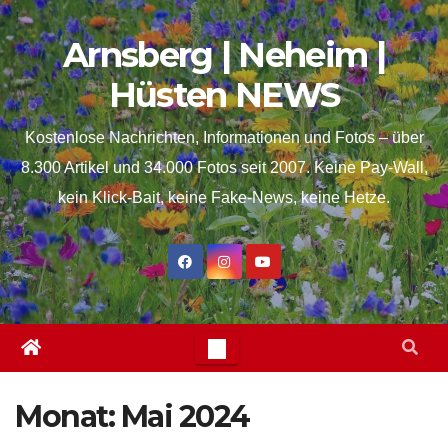
Skip
springen
Arnsberg | Neheim |
to
content
Hüsten NEWS
Kostenlose Nachrichten, Informationen und Fotos – über
8.300 Artikel und 34.000 Fotos seit 2007. Keine Pay-Wall,
kein Klick-Bait, keine Fake-News, keine Hetze.
Monat:
Mai 2024