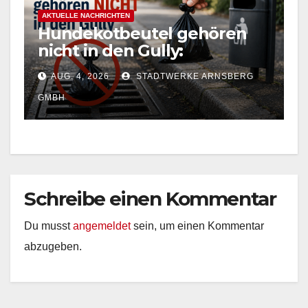
AKTUELLE NACHRICHTEN
Hundekotbeutel gehören
nicht in den Gully:
Stadtwerke Arnsberg
AUG. 4, 2026
STADTWERKE ARNSBERG
warnen vor falscher
Entsorgung
GMBH
Schreibe einen Kommentar
Du musst
angemeldet
sein, um einen Kommentar
abzugeben.