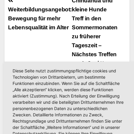
Beitragsnavigation
Chihuahua und
Bescheide
Weiterbildungsangebot:
kleine Hunde
Bewegung für mehr
Treff in den
Lebensqualität im Alter
Sommermonaten
zu früherer
Tageszeit –
Nächstes Treffen
am 1. Juni
Diese Seite nutzt zustimmungspflichtige cookies und
Technologien von Drittanbietern, um bestimmte
Funktionen einzubinden. Wenn Sie auf die Schaltfläche
„Alle akzeptieren“ klicken, werden diese Funktionen
aktiviert (Zustimmung). Nach Erteilung der Einwilligung
verarbeiten wir und die beteiligten Drittunternehmen Ihre
personenbezogenen Daten zu unterschiedlichen
Related Post
Zwecken. Detaillierte Informationen zu Zweck,
Rechtsgrundlage und Drittunternehmen finden Sie unter
der Schaltfläche „Weitere Informationen“ und in unserer
Datenschutzerklärung. Sie können Ihre Einwilligung